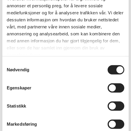
annonser et personlig preg, for å levere sosiale
Medlemskap
mediefunksjoner og for å analysere trafikken vår. Vi deler
Åpent møte 22. juni
dessuten informasjon om hvordan du bruker nettstedet
Pensjonistforbundet Rogaland inviterer til åpent
vårt, med partnerne våre innen sosiale medier,
møte på Spinneriet, Hjelmeland 22. juni 2026 kl.
annonsering og analysearbeid, som kan kombinere den
1400
med annen informasjon du har gjort tilgjengelig for dem,
eller som de har samlet inn gjennom din bruk av
tjenestene deres.
Samtykkevalg
Nødvendig
Egenskaper
Statistikk
Markedsføring