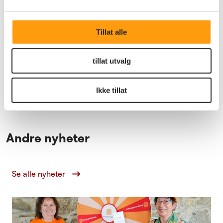
Tillat alle
Frivillighet
Regiomøter 2026
tillat utvalg
Pensjonistforbundet Rogaland har avholdt årets
regionmøter for styrene i lokalforeningene.
Ikke tillat
Andre nyheter
Se alle nyheter