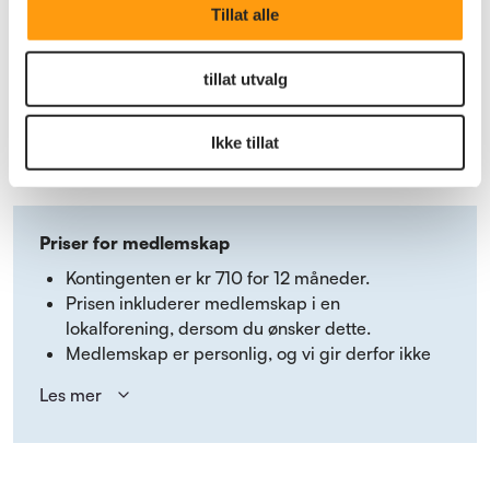
Tillat alle
Hvis du er kollektivt innmeldt i Pensjonistforbundet
gjennom
en tilsluttet organisasjon
, betaler du kun for
medlemskap i en lokalforening, kr 230.
tillat utvalg
Du kan velge å melde deg inn i flere lokalforeninger
dersom du ønsker det.
Ikke tillat
Priser for medlemskap
Kontingenten er kr 710 for 12 måneder.
Prisen inkluderer medlemskap i en
lokalforening, dersom du ønsker dette.
Medlemskap er personlig, og vi gir derfor ikke
hustandsrabatt. Dersom dere kun ønsker en
Les mer
utgave av Pensjonisten tilsendt, gi beskjed på tlf.
22 34 87 70 eller e-post
pf@pensjonistforbundet.no.