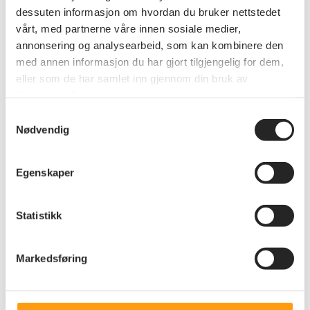
dessuten informasjon om hvordan du bruker nettstedet
vårt, med partnerne våre innen sosiale medier,
annonsering og analysearbeid, som kan kombinere den
med annen informasjon du har gjort tilgjengelig for dem,
eller som de har samlet inn gjennom din bruk av
Meld deg inn
tjenestene deres.
Hos oss kan alle bli medlem, uansett alder. Meld deg inn
Samtykkevalg
Nødvendig
på en av følgende måter:
Innmeldingsskjema
Egenskaper
Send epost til
medlem@pensjonistforbundet.no
Send brev til Pensjonistforbundet, Postboks 6714, St.
Olavs Plass, 0130 Oslo
Statistikk
Når du er blitt medlem, kan du få
medlemsbevis
tilsendt
på SMS, dersom du ønsker dette.
Markedsføring
Kollektive medlemmer