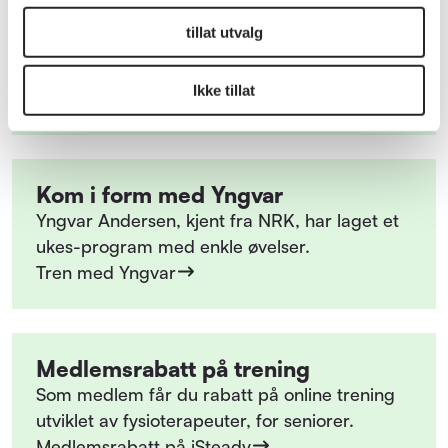
Forebygg fall
tillat utvalg
Tren balanse og styrke, og forebygg fall! Her
får du enkle øvelser og sjekkliste.
Ikke tillat
Øvelser
Kom i form med Yngvar
Yngvar Andersen, kjent fra NRK, har laget et
ukes-program med enkle øvelser.
Tren med Yngvar
Medlemsrabatt på trening
Som medlem får du rabatt på online trening
utviklet av fysioterapeuter, for seniorer.
Medlemsrabatt på iSteady