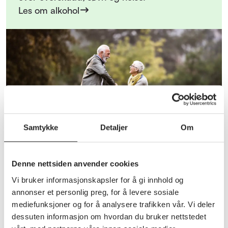
Les om alkohol
Samtykke
Detaljer
Om
Denne nettsiden anvender cookies
Vi bruker informasjonskapsler for å gi innhold og
annonser et personlig preg, for å levere sosiale
Dette mener vi om helsepolitikk
mediefunksjoner og for å analysere trafikken vår. Vi deler
dessuten informasjon om hvordan du bruker nettstedet
Vi krever flere sykehjemsplasser og