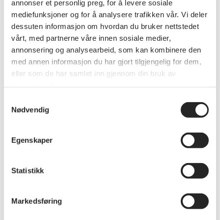
annonser et personlig preg, for å levere sosiale
mediefunksjoner og for å analysere trafikken vår. Vi deler
dessuten informasjon om hvordan du bruker nettstedet
vårt, med partnerne våre innen sosiale medier,
annonsering og analysearbeid, som kan kombinere den
med annen informasjon du har gjort tilgjengelig for dem,
eller som de har samlet inn gjennom din bruk av
tjenestene deres.
Samtykkevalg
Våre høringsinnspill
Nødvendig
Vi leverer høringsinnspill i en rekke saker hvert år,
og vår forbundsledelse deltar i en rekke møter med
Egenskaper
politikere og myndigheter. Her kan du lese
dokumentene.
Statistikk
Markedsføring
Se alle høringsinnspill