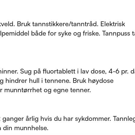
eld. Bruk tannstikkere/tanntråd. Elektrisk
elpemiddel både for syke og friske. Tannpuss t
mhinner. Sug på fluortablett i lav dose, 4-6 pr. 
 hindrer hull i tennene. Bruk høydose
ar munntørrhet og egne tenner.
 ganger årlig hvis du har sykdommer. Tannle
a din munnhelse.