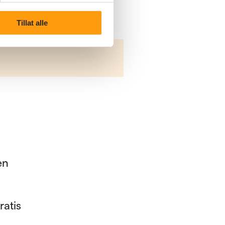
Tillat alle
en
ratis