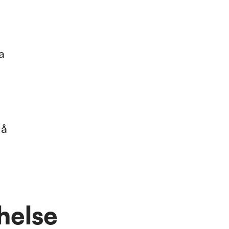
a
 å
helse