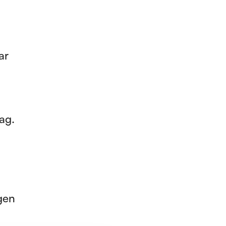
ar
dag.
gen