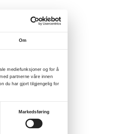
 fås
Om
 for
at,
iale mediefunksjoner og for å
 med partnerne våre innen
u har gjort tilgjengelig for
Markedsføring
eller