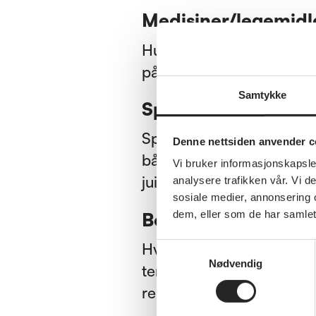
Medisiner/legemidl
Husk at medisiner kan f
på resept hos fastlege el
Samtykke
Spytt er viktig
Spyttet er avgjørende fo
Denne nettsiden anvender c
både matinntak og tale. 
Vi bruker informasjonskapsler
juice eller saft skaper u
analysere trafikken vår. Vi 
sosiale medier, annonsering 
Be om hjelp
dem, eller som de har samlet
Hvis evnen til å opprett
Samtykkevalg
Nødvendig
tenner forringes raskt. 
rengjøre tennene.