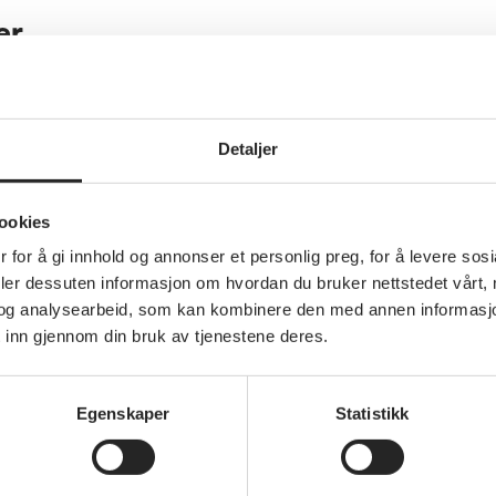
er
orårsake munntørrhet. Høydose fluortannkrem
ler tannlege.
Detaljer
r sunne tenner og tannkjøtt – og har mye å si
ookies
Munntørrhet, hyppig inntak av sukkerholdig m
 for å gi innhold og annonser et personlig preg, for å levere sos
heldige forhold for tennene.
deler dessuten informasjon om hvordan du bruker nettstedet vårt,
og analysearbeid, som kan kombinere den med annen informasjon d
 inn gjennom din bruk av tjenestene deres.
holde god munnhygiene svikter, kan selv friske
Egenskaper
Statistikk
Be om hjelp hvis du får problemer med å pusse 