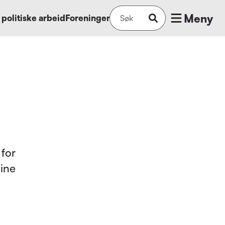
Meny
 politiske arbeid
Foreninger
 for
dine