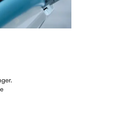
nger.
se