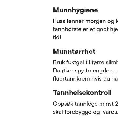
Munnhygiene
Puss tenner morgen og kv
tannbørste er et godt hj
tid!
Munntørrhet
Bruk fuktgel til tørre sli
Da øker spyttmengden og
fluortannkrem hvis du h
Tannhelsekontroll
Oppsøk tannlege minst 2
skal forebygge og ivaret