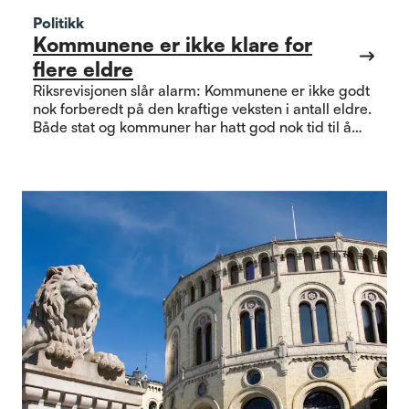
Politikk
Kommunene er ikke klare for
flere eldre
Riksrevisjonen slår alarm: Kommunene er ikke godt
nok forberedt på den kraftige veksten i antall eldre.
Både stat og kommuner har hatt god nok tid til å
planlegge. Nå må de gå fra ord til handling. Og
slutte og bruke det negative ordet "eldrebølge".