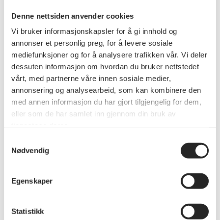
1962: 70 år og 4 mnd
Denne nettsiden anvender cookies
Kilde: Tabell 4.1 i Prop. 37 L (2023-2024)
Vi bruker informasjonskapsler for å gi innhold og
annonser et personlig preg, for å levere sosiale
mediefunksjoner og for å analysere trafikken vår. Vi deler
dessuten informasjon om hvordan du bruker nettstedet
Les mer
vårt, med partnerne våre innen sosiale medier,
annonsering og analysearbeid, som kan kombinere den
Les mer om samordningsfellen, og noen av de 25 000
med annen informasjon du har gjort tilgjengelig for dem,
som er rammet
eller som de har samlet inn gjennom din bruk av
tjenestene deres.
Samtykkevalg
Stortinget
Rettigheter
Penger
Nødvendig
Egenskaper
Relaterte artikler
Statistikk