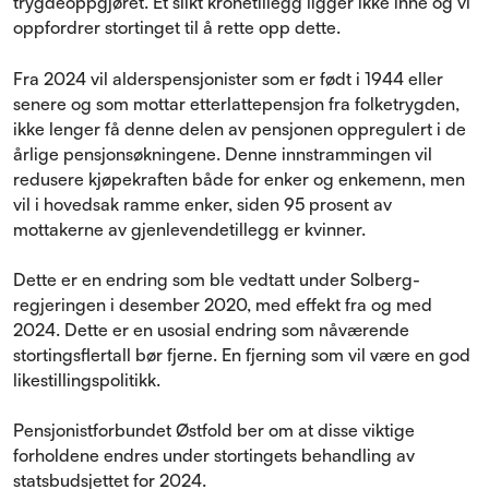
trygdeoppgjøret. Et slikt kronetillegg ligger ikke inne og vi
oppfordrer stortinget til å rette opp dette.
Fra 2024 vil alderspensjonister som er født i 1944 eller
senere og som mottar etterlattepensjon fra folketrygden,
ikke lenger få denne delen av pensjonen oppregulert i de
årlige pensjonsøkningene. Denne innstrammingen vil
redusere kjøpekraften både for enker og enkemenn, men
vil i hovedsak ramme enker, siden 95 prosent av
mottakerne av gjenlevendetillegg er kvinner.
Dette er en endring som ble vedtatt under Solberg-
regjeringen i desember 2020, med effekt fra og med
2024. Dette er en usosial endring som nåværende
stortingsflertall bør fjerne. En fjerning som vil være en god
likestillingspolitikk.
Pensjonistforbundet Østfold ber om at disse viktige
forholdene endres under stortingets behandling av
statsbudsjettet for 2024.