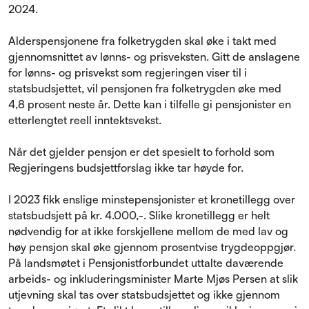
2024.
Alderspensjonene fra folketrygden skal øke i takt med
gjennomsnittet av lønns- og prisveksten. Gitt de anslagene
for lønns- og prisvekst som regjeringen viser til i
statsbudsjettet, vil pensjonen fra folketrygden øke med
4,8 prosent neste år. Dette kan i tilfelle gi pensjonister en
etterlengtet reell inntektsvekst.
Når det gjelder pensjon er det spesielt to forhold som
Regjeringens budsjettforslag ikke tar høyde for.
I 2023 fikk enslige minstepensjonister et kronetillegg over
statsbudsjett på kr. 4.000,-. Slike kronetillegg er helt
nødvendig for at ikke forskjellene mellom de med lav og
høy pensjon skal øke gjennom prosentvise trygdeoppgjør.
På landsmøtet i Pensjonistforbundet uttalte daværende
arbeids- og inkluderingsminister Marte Mjøs Persen at slik
utjevning skal tas over statsbudsjettet og ikke gjennom