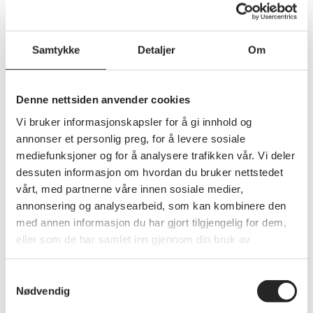
Samtykke
Detaljer
Om
Denne nettsiden anvender cookies
Vi bruker informasjonskapsler for å gi innhold og
annonser et personlig preg, for å levere sosiale
mediefunksjoner og for å analysere trafikken vår. Vi deler
dessuten informasjon om hvordan du bruker nettstedet
Politikk
vårt, med partnerne våre innen sosiale medier,
Innspill til Regjeringen om
annonsering og analysearbeid, som kan kombinere den
reformen «Bo trygt hjemme» og
med annen informasjon du har gjort tilgjengelig for dem,
eller som de har samlet inn gjennom din bruk av
«Eldreløftet»
tjenestene deres.
Regjeringens reform «Bo trygt hjemme» er en
reform som er viktig for mange eldre mennesker.
Samtykkevalg
Derfor er det viktig at Regjeringen lykkes i arbeidet
Nødvendig
med denne reformen. Pensjonistforbundet Østfold