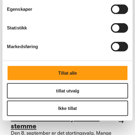
ber Regjeringen om å iverksette tiltak for å sikre en
helhetlig eldrepolitikk og at de lykkes med
Egenskaper
reformarbeidet og sitt eldreløfte.
Statistikk
Markedsføring
Tillat alle
tillat utvalg
Ikke tillat
Politikk
Vårt demokrati fortjener din
stemme
Den 8. september er det stortingsvalg. Mange