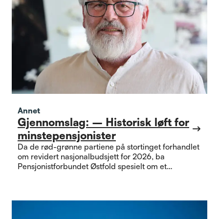
Annet
Gjennomslag: – Historisk løft for
minstepensjonister
Da de rød-grønne partiene på stortinget forhandlet
om revidert nasjonalbudsjett for 2026, ba
Pensjonistforbundet Østfold spesielt om et
kronetillegg til de med lavest pensjon.