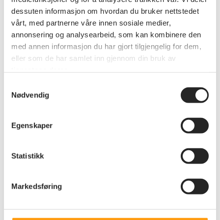
dessuten informasjon om hvordan du bruker nettstedet
vårt, med partnerne våre innen sosiale medier,
annonsering og analysearbeid, som kan kombinere den
med annen informasjon du har gjort tilgjengelig for dem,
eller som de har samlet inn gjennom din bruk av
tjenestene deres.
Samtykkevalg
Nødvendig
Egenskaper
Statistikk
Politikk
Markedsføring
Innspill til Regjeringen om
reformen «Bo trygt hjemme» og
«Eldreløftet»