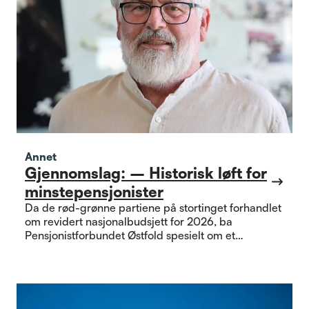
Annet
Gjennomslag: – Historisk løft for
minstepensjonister
Da de rød-grønne partiene på stortinget forhandlet
om revidert nasjonalbudsjett for 2026, ba
Pensjonistforbundet Østfold spesielt om et
kronetillegg til de med lavest pensjon.