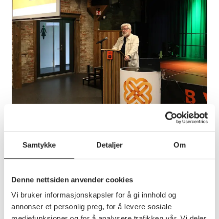
Samtykke
Detaljer
Om
Politikk
Norgespris ille bra
Norgespris er en statlig strømstøtteordning som
Denne nettsiden anvender cookies
sikrer strømkundene, etter forholdene, en rimelig
Vi bruker informasjonskapsler for å gi innhold og
og ikke minst en forutsigbar strømpris. En ordning
annonser et personlig preg, for å levere sosiale
som Pensjonistforbundet Østfold mener er bra, men
stiller spørsmål om kan gjøres mer treffsikker.
mediefunksjoner og for å analysere trafikken vår. Vi deler