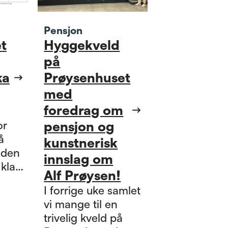
Pensjon
t
Hyggekveld
på
ka
Prøysenhuset
med
foredrag om
or
pensjon og
å
kunstnerisk
oden
innslag om
 klart
Alf Prøysen!
 til
I forrige uke samlet
uke i
vi mange til en
en!
trivelig kveld på