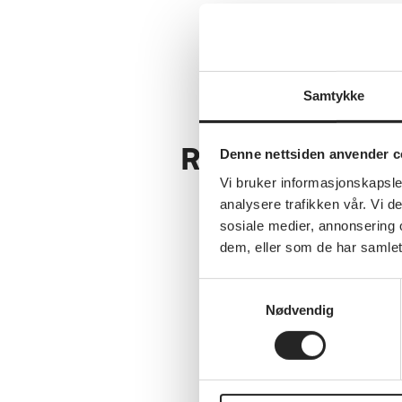
Velferd
Samtykke
Relaterte artikl
Denne nettsiden anvender c
Vi bruker informasjonskapsler
analysere trafikken vår. Vi 
sosiale medier, annonsering 
dem, eller som de har samlet
Se alle nyheter
Samtykkevalg
Nødvendig