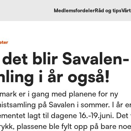
Medlemsfordeler
Råd og tips
Vårt
eter
 det blir Savalen-
ling i år også!
mark er i gang med planene for ny
istsamling på Savalen i sommer. I år e
mentet lagt til dagene 16.-19.juni. Det
rykk, plassene ble fylt opp på bare no