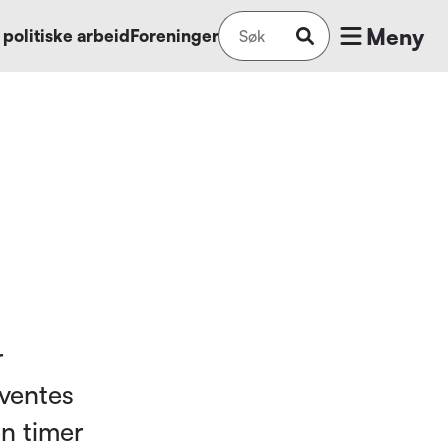
Meny
 politiske arbeid
Foreninger
r
 ventes
en timer