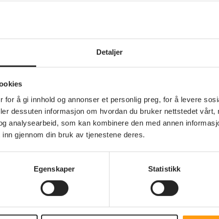
Møter
Ensomhet
Aktiviteter
Detaljer
er
ookies
 for å gi innhold og annonser et personlig preg, for å levere sos
deler dessuten informasjon om hvordan du bruker nettstedet vårt,
og analysearbeid, som kan kombinere den med annen informasjon d
 inn gjennom din bruk av tjenestene deres.
Egenskaper
Statistikk