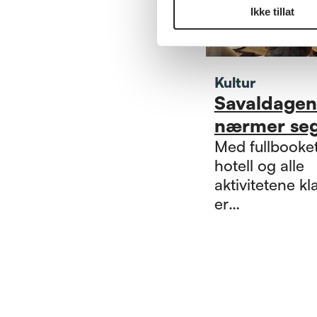
Ikke tillat
Kultur
Savaldage
nærmer seg
Med fullbooke
hotell og alle
aktivitetene kl
er
Pensjonistdag
2025 på Sava
bare noen dag
unna.