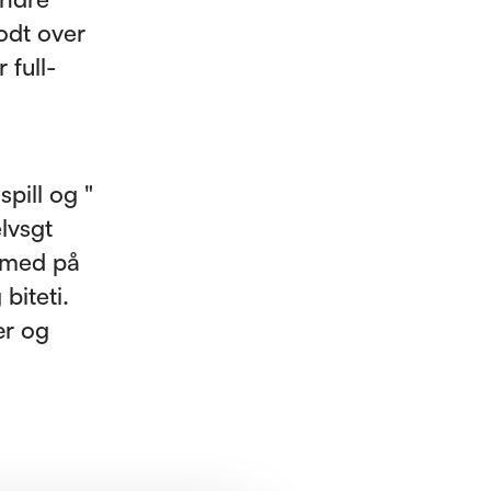
godt over
 full-
pill og "
lvsgt
 med på
biteti.
ær og