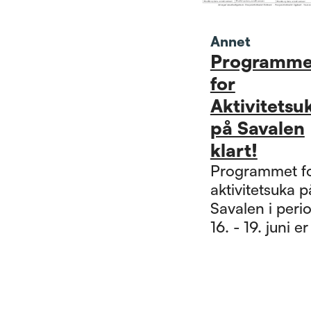
Annet
Programme
for
Aktivitetsu
på Savalen
klart!
Programmet f
aktivitetsuka p
Savalen i peri
16. - 19. juni er
og vi gleder oss
ei ny og aktiv 
Nord-Østerdal