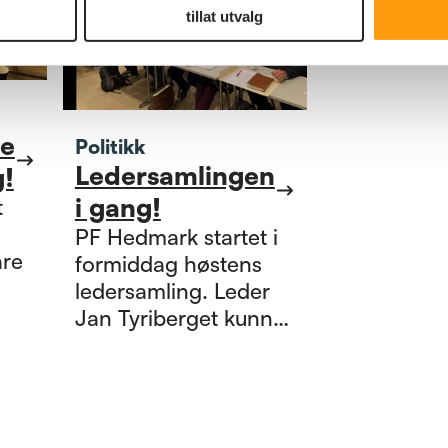
tillat utvalg
ne
Politikk
Ledersamlingen
!
i gang!
t
PF Hedmark startet i
are
formiddag høstens
ledersamling. Leder
ene
Jan Tyriberget kunne
len
ønske innpå 70
er
delegater velkommen
til to spennende
dager i Elverum.