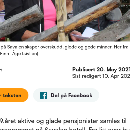
e på Savalen skaper overskudd, glede og gode minner. Her fra
 Finn- Åge Løvlien)
v:
Publisert
20. May 2021,
Sist redigert
10. Apr 202
r teksten
Del på Facebook
9.året aktive og glade pensjonister samles til
ogrammet på Savalen hotell. Fra litt over h