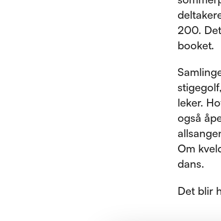
deltakere
200. Det 
booket.
Samlinge
stigegolf
leker. H
også åpe
allsangen
Om kveld
dans.
Det blir 