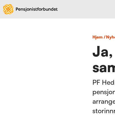
Hjem
/
nyh
Ja,
sam
PF Hed
pensjon
arrange
storinn