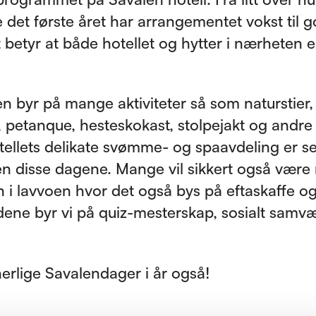
 det første året har arrangementet vokst til 
betyr at både hotellet og hytter i nærheten er
n byr på mange aktiviteter så som naturstier,
, petanque, hesteskokast, stolpejakt og andre s
otellets delikate svømme- og spaavdeling er se
n disse dagene. Mange vil sikkert også være
 i lavvoen hvor det også bys på eftaskaffe og 
ene byr vi på quiz-mesterskap, sosialt samv
herlige Savalendager i år også!