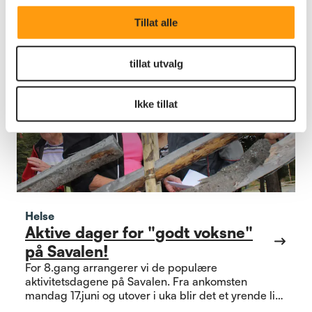
Tillat alle
tillat utvalg
Ikke tillat
Helse
Aktive dager for "godt voksne"
på Savalen!
For 8.gang arrangerer vi de populære
aktivitetsdagene på Savalen. Fra ankomsten
mandag 17.juni og utover i uka blir det et yrende liv
med konkurranser, spill og sosialt samvær. I år er