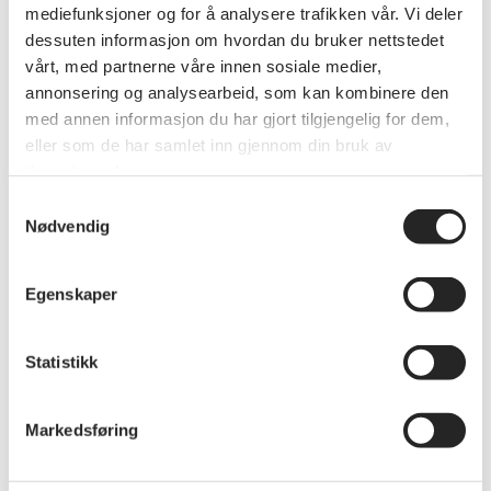
mediefunksjoner og for å analysere trafikken vår. Vi deler
dessuten informasjon om hvordan du bruker nettstedet
vårt, med partnerne våre innen sosiale medier,
annonsering og analysearbeid, som kan kombinere den
med annen informasjon du har gjort tilgjengelig for dem,
eller som de har samlet inn gjennom din bruk av
tjenestene deres.
Samtykkevalg
Nødvendig
Politikk
Egenskaper
Ledersamlingen i gang!
PF Hedmark startet i formiddag høstens
Statistikk
ledersamling. Leder Jan Tyriberget kunne ønske
innpå 70 delegater velkommen til to spennende
dager i Elverum.
Markedsføring