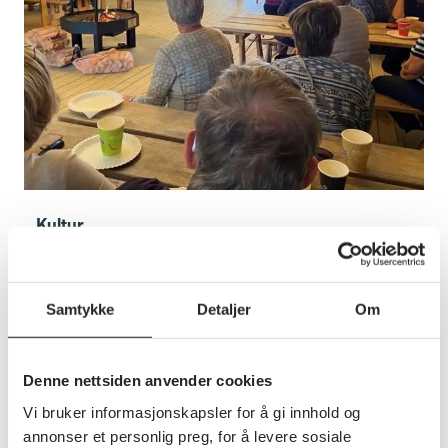
Kultur
Savaldagene nærmer seg!
Med fullbooket hotell og alle aktivitetene klare er
Pensjonistdagene 2025 på Savalen bare noen
Samtykke
Detaljer
Om
dager unna.
Denne nettsiden anvender cookies
Vi bruker informasjonskapsler for å gi innhold og
annonser et personlig preg, for å levere sosiale