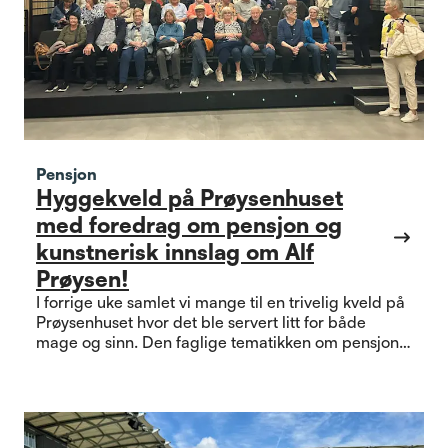
Pensjon
Hyggekveld på Prøysenhuset
med foredrag om pensjon og
kunstnerisk innslag om Alf
Prøysen!
I forrige uke samlet vi mange til en trivelig kveld på
Prøysenhuset hvor det ble servert litt for både
mage og sinn. Den faglige tematikken om pensjon
stod spesialisten Steinar Fuglevåg for, det
kunstneriske innslaget var ved Asle Berteig mens
Prøysenhuset serverte fersk og nybakt kringle.