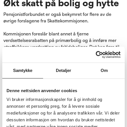
Økt skatt på bolig og hytte
Pensjonistforbundet er også bekymret for flere av de
øvrige forslagene fra Skattekommisjonen.
Kommisjonen foreslår blant annet å fjerne
verdsettelsesrabatten på primærbolig og å innføre mer
«treffsikker» verdsetting av fritidsboliger. Det kan føre til
høyere formuesverdier og økt formuesskatt for mange
eldre.
Samtykke
Detaljer
Om
– Mange pensjonister har spart opp verdier gjennom et
langt liv. Formuen er ofte bundet opp i bolig og hytte, ikke
i løpende inntekt. Derfor må skattesystemet ta større
Denne nettsiden anvender cookies
hensyn til betalingsevne enn det disse forslagene legger
opp til, sier Farstad.
Vi bruker informasjonskapsler for å gi innhold og
annonser et personlig preg, for å levere sosiale
Han peker på at enkelte kan få betydelige skatteøkninger
mediefunksjoner og for å analysere trafikken vår. Vi deler
dersom dagens regler endres.
dessuten informasjon om hvordan du bruker nettstedet
vårt, med partnerne våre innen sosiale medier,