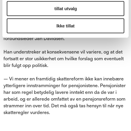
tillat utvalg
– Sett under ett vil disse forslagene mest sannsynlig
svekke pensjonistenes økonomi. Det er i hovedsak
arbeidstakere som får skattelettelser, mens mange
Ikke tillat
pensjonister risikerer økt skatt og høyere avgifter, sier
forbundsleder Jan Davidsen.
Han understreker at konsekvensene vil variere, og at det
fortsatt er stor usikkerhet om hvilke forslag som eventuelt
blir fulgt opp politisk.
– Vi mener en framtidig skattereform ikke kan innebære
ytterligere innstramminger for pensjonistene. Pensjonister
har som regel betydelig lavere inntekt enn da de var i
arbeid, og er allerede omfattet av en pensjonsreform som
strammer inn over tid. Det må også tas hensyn til når nye
skatteregler vurderes.