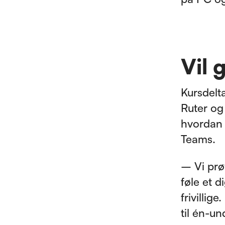
Vil 
Kursdelt
Ruter og
hvordan 
Teams.
– Vi prøv
føle et d
frivillig
til én-un