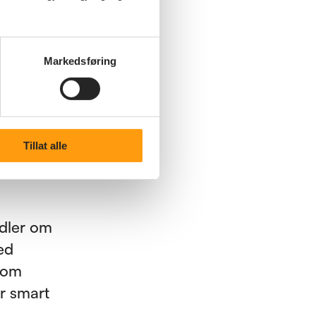
sstheten
Markedsføring
 gjelder
 vil
Tillat alle
att
ndler om
ed
, om
r smart