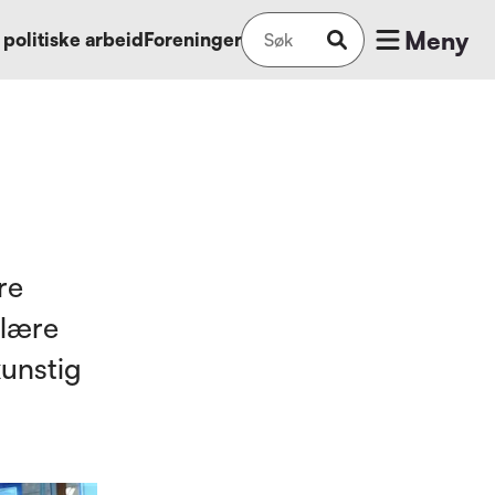
Meny
 politiske arbeid
Foreninger
re
 lære
kunstig