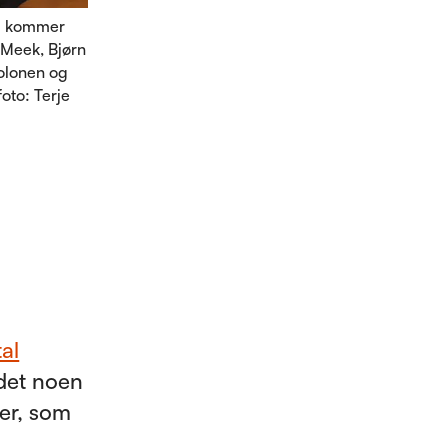
nå kommer
l Meek, Bjørn
Dolonen og
foto: Terje
al
 det noen
ker, som