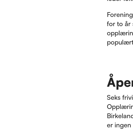
Forening
for to å
opplærin
populært
Åpen
Seks friv
Opplærin
Birkeland
er ingen