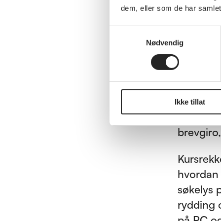
dem, eller som de har samlet
Kuns
Samtykkevalg
Målet me
Nødvendig
og nysgj
hvilken b
– I min a
Ikke tillat
bruke dat
brevgiro,
Kursrekk
hvordan 
søkelys 
rydding 
på PC og