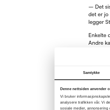
– Det si
det er j
legger St
Enkelte 
Andre kan
om å lær
– Vi får
bilder, 
Samtykke
man lagre
forteller
Denne nettsiden anvender c
Vi bruker informasjonskapsler
analysere trafikken vår. Vi 
sosiale medier, annonsering 