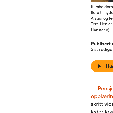
Kursholdern
flere til ny
Alstad og l
Tore Lien er
Hansteen)
Publisert
Sist redig
Hø
–
Pensjo
opplæri
skritt vi
leder lo