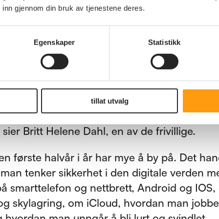
 inn gjennom din bruk av tjenestene deres.
tig intelligens
d opplæringen er å heve kompetansen, bevi
Egenskaper
Statistikk
errigheten hos den enkelte, ikke minst når det
etydning kunstig intelligens vil få etter hvert.
ldersgruppe er det enkelte som sier at de ikke
tillat utvalg
a i det hele tatt. De bruker for eksempel forts
 sier Britt Helene Dahl, en av de frivillige.
en første halvår i år har mye å by på. Det ha
man tenker sikkerhet i den digitale verden m
på smarttelefon og nettbrett, Android og IOS
og skylagring, om iCloud, hvordan man jobbe
 hvordan man unngår å bli lurt og svindlet.