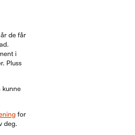
år de får
ad.
ment i
. Pluss
 å kunne
rening
for
v deg.