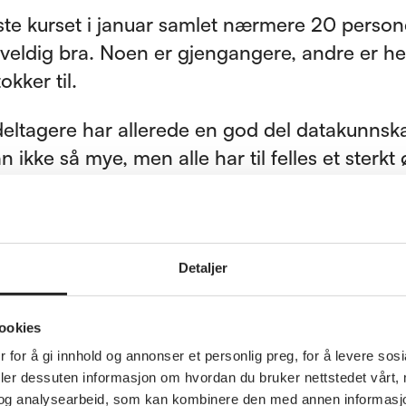
ste kurset i januar samlet nærmere 20 person
o veldig bra. Noen er gjengangere, andre er he
okker til.
deltagere har allerede en god del datakunnsk
 ikke så mye, men alle har til felles et sterkt
e mer.
 spørsmål om apper, hvordan redigere og rydd
om BankID, hvordan holde PC-en oppdatert, 
Detaljer
r ting, gjenfinner ting og bruken av alle tast
 Jan-Erik Hagen, én av de seks frivillige.
ookies
 for å gi innhold og annonser et personlig preg, for å levere sos
deler dessuten informasjon om hvordan du bruker nettstedet vårt,
og analysearbeid, som kan kombinere den med annen informasjon d