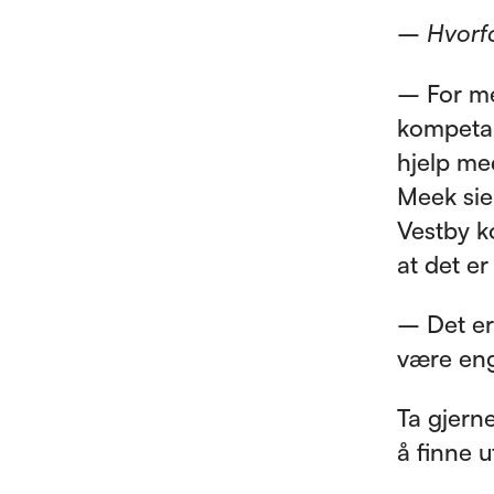
–
Hvorfo
– For me
kompetan
hjelp me
Meek sie
Vestby k
at det er
– Det er
være enga
Ta gjern
å finne 