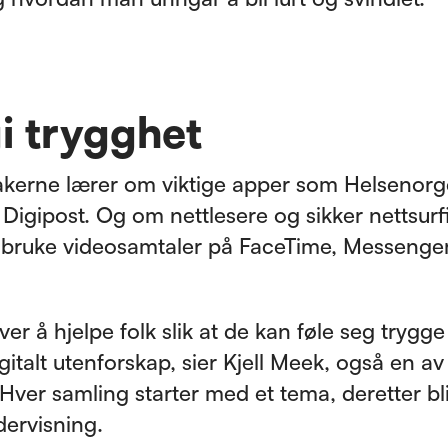
gi trygghet
akerne lærer om viktige apper som Helsenorg
 Digipost. Og om nettlesere og sikker nettsurf
bruke videosamtaler på FaceTime, Messenge
er å hjelpe folk slik at de kan føle seg trygge
igitalt utenforskap, sier Kjell Meek, også en av
e. Hver samling starter med et tema, deretter bl
dervisning.