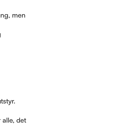
ing, men
g
tstyr.
alle, det