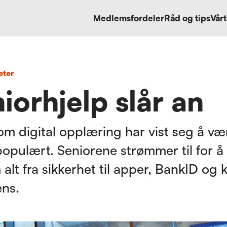
Medlemsfordeler
Råd og tips
Vårt
eter
iorhjelp slår an
om digital opplæring har vist seg å væ
populært. Seniorene strømmer til for å
alt fra sikkerhet til apper, BankID og 
ens.