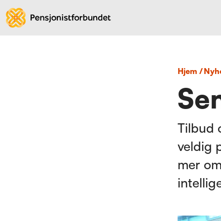
Hjem
/
nyh
Sen
Tilbud 
veldig 
mer om 
intellig