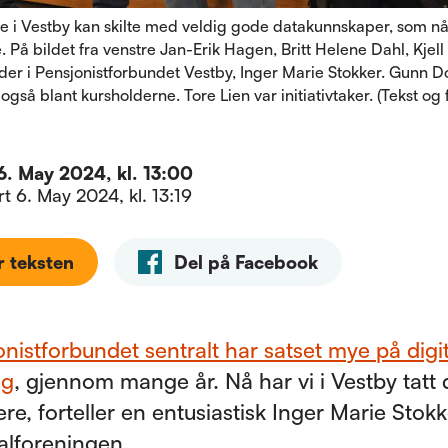
e i Vestby kan skilte med veldig gode datakunnskaper, som 
tte. På bildet fra venstre Jan-Erik Hagen, Britt Helene Dahl, Kjel
eder i Pensjonistforbundet Vestby, Inger Marie Stokker. Gunn 
 også blant kursholderne. Tore Lien var initiativtaker. (Tekst og 
6. May 2024, kl. 13:00
ert
6. May 2024, kl. 13:19
r teksten
Del på Facebook
nistforbundet sentralt har satset mye på digit
ng
, gjennom mange år. Nå har vi i Vestby tatt
dere, forteller en entusiastisk Inger Marie Stok
kalforeningen.