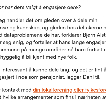
r har dere valgt å engasjere dere?
g handler det om gleden over å dele min
se og kunnskap, og gleden hos deltakerne n
d dataproblemene de har, forklarer Bjørn Alst
r seg enig, og forteller at hans lange engasje
ommune på mange områder nå bare fortsetter
 hyggelig å bli kjent med nye folk.
 interessant å kunne dele ting, og det er fint
sjert i noe som pensjonist, legger Dahl til.
e kontakt med
din lokalforening eller fylkesfo
ut hvilke arrangementer som fins i nærheten a