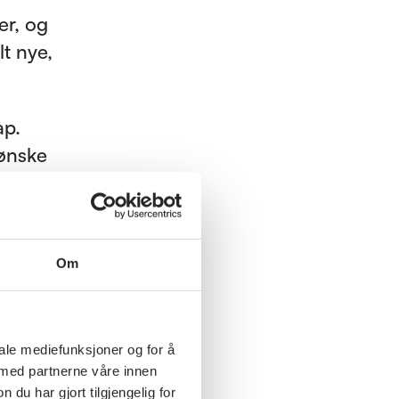
er, og
lt nye,
ap.
 ønske
e i
hvordan
Om
ene,
iale mediefunksjoner og for å
 med partnerne våre innen
u har gjort tilgjengelig for