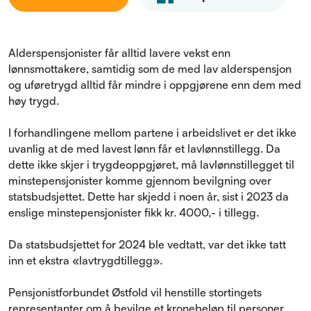
Alderspensjonister får alltid lavere vekst enn
lønnsmottakere, samtidig som de med lav alderspensjon
og uføretrygd alltid får mindre i oppgjørene enn dem med
høy trygd.
I forhandlingene mellom partene i arbeidslivet er det ikke
uvanlig at de med lavest lønn får et lavlønnstillegg. Da
dette ikke skjer i trygdeoppgjøret, må lavlønnstillegget til
minstepensjonister komme gjennom bevilgning over
statsbudsjettet. Dette har skjedd i noen år, sist i 2023 da
enslige minstepensjonister fikk kr. 4000,- i tillegg.
Da statsbudsjettet for 2024 ble vedtatt, var det ikke tatt
inn et ekstra «lavtrygdtillegg».
Pensjonistforbundet Østfold vil henstille stortingets
representanter om å bevilge et kronebeløp til personer