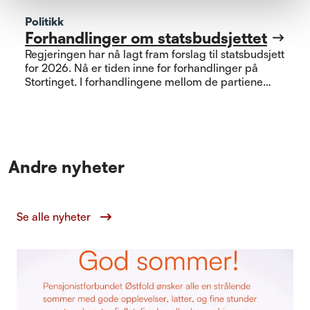
Politikk
Forhandlinger om statsbudsjettet
Regjeringen har nå lagt fram forslag til statsbudsjett
for 2026. Nå er tiden inne for forhandlinger på
Stortinget. I forhandlingene mellom de partiene
som ved valget sørget for at Regjeringen Støre
kunne fortsette, har et stort ansvar for at landet får
et godt statsbudsjett. I et godt statsbudsjett vil blant
annet følgende være viktige elementer for oss eldre
og trygdede
Andre nyheter
Se alle nyheter