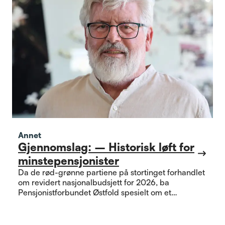
Annet
Gjennomslag: – Historisk løft for
minstepensjonister
Da de rød-grønne partiene på stortinget forhandlet
om revidert nasjonalbudsjett for 2026, ba
Pensjonistforbundet Østfold spesielt om et
kronetillegg til de med lavest pensjon.