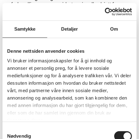
forhandlingene om revidert nasjonalbudsjett for
2026, vil Pensjonistforbundet Østfold spesielt be
om et kronetillegg til de med lavest pensjon og
trygd.
Samtykke
Detaljer
Om
Denne nettsiden anvender cookies
Vi bruker informasjonskapsler for å gi innhold og
annonser et personlig preg, for å levere sosiale
mediefunksjoner og for å analysere trafikken vår. Vi deler
dessuten informasjon om hvordan du bruker nettstedet
vårt, med partnerne våre innen sosiale medier,
annonsering og analysearbeid, som kan kombinere den
med annen informasjon du har gjort tilgjengelig for dem,
eller som de har samlet inn gjennom din bruk av
tjenestene deres.
Samtykkevalg
Politikk
Nødvendig