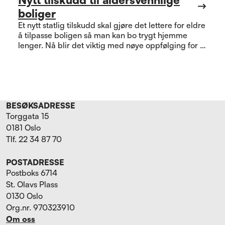
boliger
Et nytt statlig tilskudd skal gjøre det lettere for eldre
å tilpasse boligen så man kan bo trygt hjemme
lenger. Nå blir det viktig med nøye oppfølging for å
se om ordningen treffer slik den skal.
BESØKSADRESSE
Torggata 15
0181 Oslo
Tlf. 22 34 87 70
POSTADRESSE
Postboks 6714
St. Olavs Plass
0130 Oslo
Org.nr. 970323910
Om oss