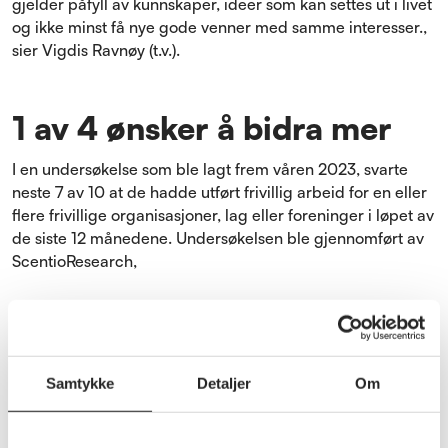
gjelder påfyll av kunnskaper, ideer som kan settes ut i livet
og ikke minst få nye gode venner med samme interesser.,
sier Vigdis Ravnøy (t.v.).
1 av 4 ønsker å bidra mer
I en undersøkelse som ble lagt frem våren 2023, svarte
neste 7 av 10 at de hadde utført frivillig arbeid for en eller
flere frivillige organisasjoner, lag eller foreninger i løpet av
de siste 12 månedene. Undersøkelsen ble gjennomført av
ScentioResearch,
Flest oppgir å ha utført frivillig arbeid for veldedige
organisasjoner (32 %) og sosiale og politiske foreninger
(31 %).
Nokså mange har også utført arbeid for borettslag,
Samtykke
Detaljer
Om
boligbyggerlag, grendelag, velforening ol. (24 %) eller
helse- og omsorgsorganisasjoner (22 %).
Færre oppgir å ha utført frivillig arbeid innen kunst og