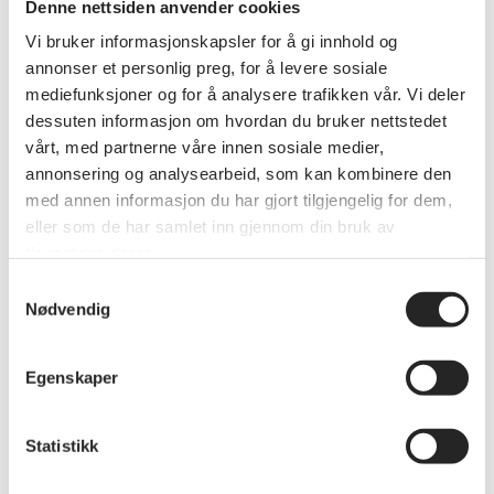
Denne nettsiden anvender cookies
kultur (19 %), for idrettslag ( 13%) og innen religion og
Vi bruker informasjonskapsler for å gi innhold og
livssyn (11 %).
annonser et personlig preg, for å levere sosiale
Under 10 prosent oppgir å ha utført frivillig arbeid for
mediefunksjoner og for å analysere trafikken vår. Vi deler
pensjonistforening, interesseforening eller andre typer
dessuten informasjon om hvordan du bruker nettstedet
frivillige organisasjoner, lag og foreninger.
vårt, med partnerne våre innen sosiale medier,
25 prosent svarer at de kunne tenke seg å bruke mer
tid på frivillig arbeid.
annonsering og analysearbeid, som kan kombinere den
med annen informasjon du har gjort tilgjengelig for dem,
eller som de har samlet inn gjennom din bruk av
tjenestene deres.
Hvordan få med enda
Samtykkevalg
flere?
Nødvendig
De viktigste årsakene til å delta i organisert frivillig arbeid,
Egenskaper
var ifølge de som svarte på undersøkelsen:
Å kunne drive med noe nyttig
Statistikk
Det er morsomt/interessant
For å møte andre mennesker