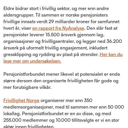
Eldre bidrar stort i frivillig sektor, og mer enn andre
aldersgrupper. Til sammen er norske pensjonisters
frivillige innsats verdt 29 milliarder kroner for samfunnet
hvert år, viser
en rapport fra NyAnalyse
. Den slår fast at
pensjonister leverer 15.500 årsverk gjennom lag,
organisasjoner og frivilligsentraler, og legger ned 36.200
årsverk på uformelt frivillig engasjement, inkludert
gressklipping og rydding av plast på strender.
Her kan du
lese mer om undersøkelsen.
Pensjonistforbundet mener likevel at potensialet er enda
større dersom den organiserte frivilligheten får gode og
mer forutsigbare vilkår.
Frivillighet Norge
organiserer mer enn 350
medlemsorganisasjoner, med til sammen mer enn 50 000
lokallag. Pensjonistforbundet er en av disse, og med
255.000 medlemmer og 10.000 tillitsvalgte er vi en stor
aktør innen frivilligheten.