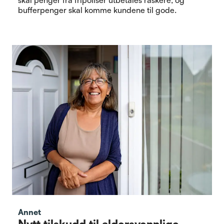
skal penger fra fripoliser utbetales raskere, og
bufferpenger skal komme kundene til gode.
Annet
Nytt tilskudd til aldersvennlige