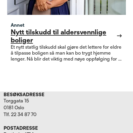
Annet
Nytt tilskudd til aldersvennlige
boliger
Et nytt statlig tilskudd skal gjøre det lettere for eldre
å tilpasse boligen så man kan bo trygt hjemme
lenger. Nå blir det viktig med nøye oppfølging for å
se om ordningen treffer slik den skal.
BESØKSADRESSE
Torggata 15
0181 Oslo
Tlf. 22 34 87 70
POSTADRESSE