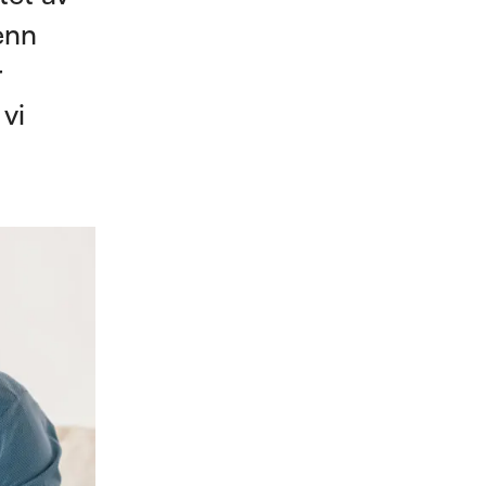
 enn
r
vi