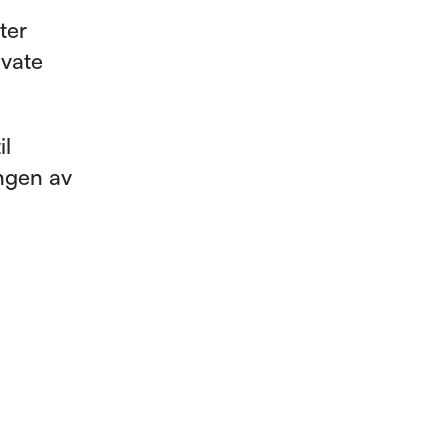
ter
ivate
il
ingen av