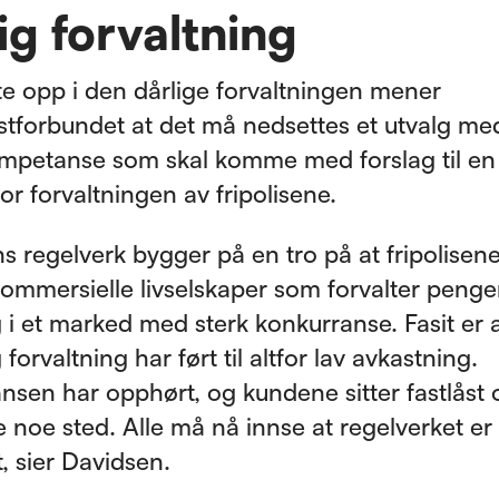
ig forvaltning
tte opp i den dårlige forvaltningen mener
stforbundet at det må nedsettes et utvalg med
ompetanse som skal komme med forslag til en
for forvaltningen av fripolisene.
 regelverk bygger på en tro på at fripolisene
kommersielle livselskaper som forvalter peng
g i et marked med sterk konkurranse. Fasit er 
g forvaltning har ført til altfor lav avkastning.
nsen har opphørt, og kundene sitter fastlåst
te noe sted. Alle må nå innse at regelverket er
, sier Davidsen.