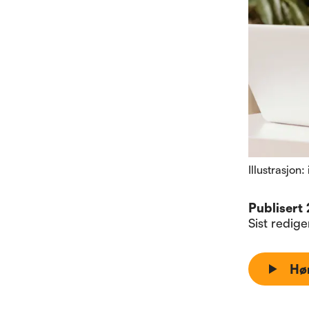
Illustrasjon:
Publisert
Sist redig
Hø