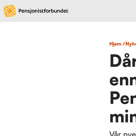
Hjem
/
nyh
Dår
enn
Pen
min
Vår nye