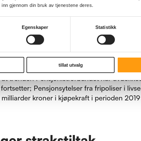
jonsytelsene øker. Den gjennomsnittlige økn
 inn gjennom din bruk av tjenestene deres.
ytelsene i livselskapene var på 0,6 prosent i 
Egenskaper
Statistikk
isindeksen økte med 3,1 prosent i samme pe
sene samtidig stiger med bare 0,6 prosent, be
arder kroner i tapt kjøpekraft på fripolisene i
per.
tillat utvalg
r at trenden Pensjonistforbundet har avdekke
, fortsetter; Pensjonsytelser fra fripoliser i liv
 milliarder kroner i kjøpekraft i perioden 2019
ger strakstiltak