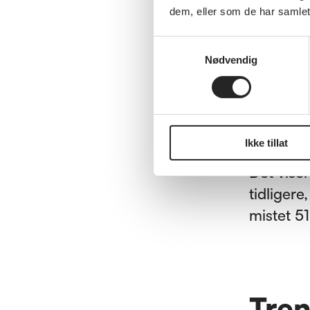
mye pens
dem, eller som de har samlet
pensjons
Samtykkevalg
Nødvendig
Konsumpr
Når ytel
7,6 milli
livselska
Ikke tillat
Det vise
tidligere
mistet 51
Tren