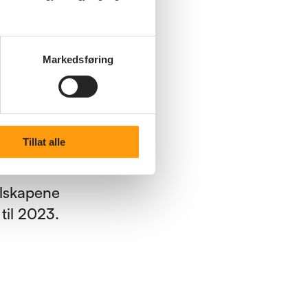
ing av
2024.
Markedsføring
riode.
tyr det
Tillat alle
t
selskapene
 til 2023.