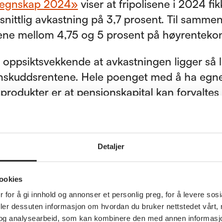
eregnskap 2024»
viser at fripolisene i 2024 fi
nittlig avkastning på 3,7 prosent. Til sammen
ene mellom 4,75 og 5 prosent på høyrentekon
 oppsiktsvekkende at avkastningen ligger så 
nskuddsrentene. Hele poenget med å ha egn
produkter er at pensjonskapital kan forvaltes
ig og med vesentlig bedre avkastning enn det
nkinnskudd, sier forbundsleder Jan Davidsen.
Detaljer
ookies
r kjøpekraft
 for å gi innhold og annonser et personlig preg, for å levere sos
deler dessuten informasjon om hvordan du bruker nettstedet vårt,
 til å vise avkastningen, viser fripoliseregnskap
og analysearbeid, som kan kombinere den med annen informasjon d