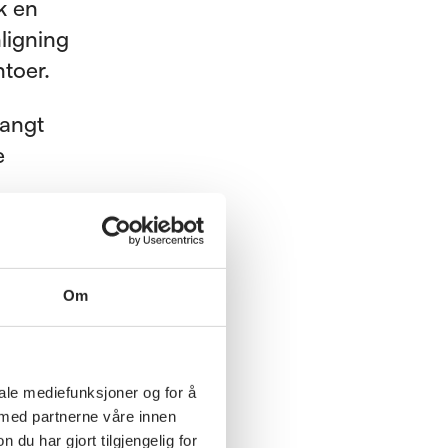
kk en
ligning
toer.
langt
e
 en kan
Om
iale mediefunksjoner og for å
 med partnerne våre innen
et hvor
u har gjort tilgjengelig for