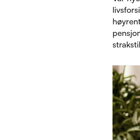
livsfor
høyrent
pensjon
strakst