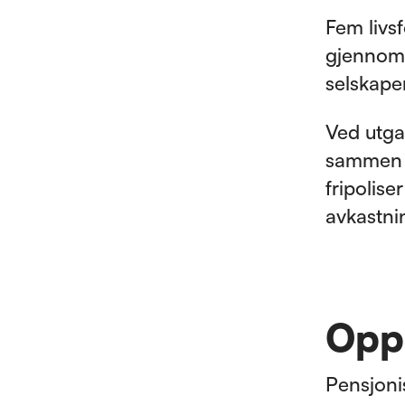
Fem livsf
gjennom f
selskaper
Ved utga
sammen 3
fripolise
avkastni
Opp
Pensjoni