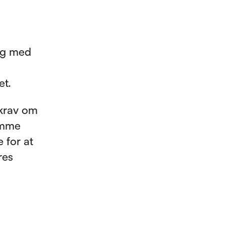
 og med
et.
 krav om
samme
 for at
res