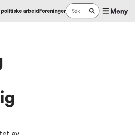
Meny
 politiske arbeid
Foreninger
g
ig
tet av