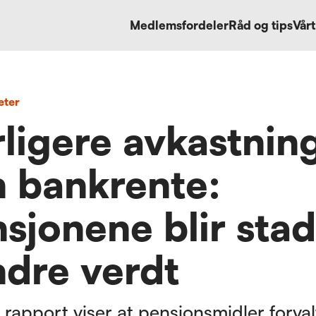
Medlemsfordeler
Råd og tips
Vårt
eter
ligere avkastnin
 bankrente:
sjonene blir stad
dre verdt
 rapport viser at pensjonsmidler forval