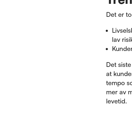
Det er to
Livsels
lav risi
Kunden
Det siste
at kunde
tempo so
mer av mi
levetid.