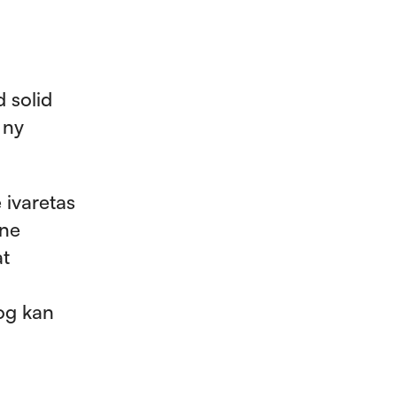
 solid
 ny
 ivaretas
ene
at
 og kan