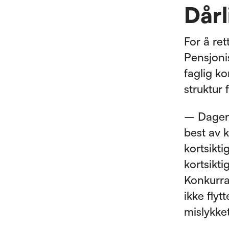
Dårl
For å re
Pensjoni
faglig k
struktur 
– Dagens
best av 
kortsikti
kortsikti
Konkurra
ikke flyt
mislykket