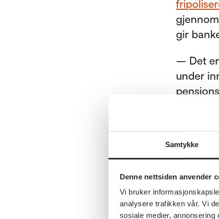
fripolis
gjennoms
gir bank
– Det er
under in
pensjons
langsikt
få på ba
Samtykke
Denne nettsiden anvender c
Tape
Vi bruker informasjonskapsler
analysere trafikken vår. Vi 
I tillegg
sosiale medier, annonsering 