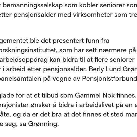
t bemanningsselskap som kobler seniorer so
etter pensjonsalder med virksomheter som tr
gementet ble det presentert funn fra
orskningsinstituttet, som har sett nærmere p
 arbeidsoppdrag kan bidra til at flere seniorer
r i arbeid etter pensjonsalder. Berly Lund Grø
 panelsamtalen på vegne av Pensjonistforbund
glade for at et tilbud som Gammel Nok finne
sjonister ønsker å bidra i arbeidslivet på en e
te, og da er det bra at det finnes et sted ma
 seg, sa Grønning.