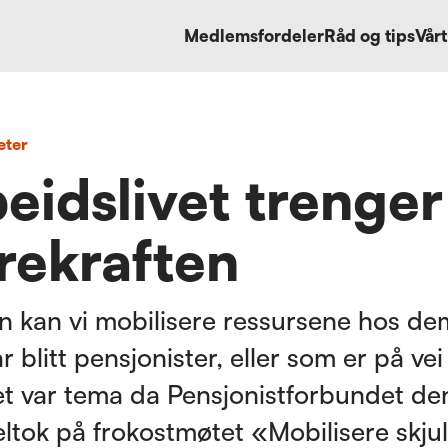
Medlemsfordeler
Råd og tips
Vårt
eter
eidslivet trenger
rekraften
n kan vi mobilisere ressursene hos d
r blitt pensjonister, eller som er på vei t
t var tema da Pensjonistforbundet de
ltok på frokostmøtet «Mobilisere skjul