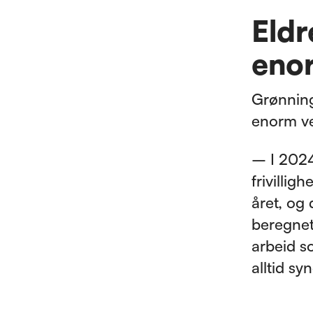
Eldr
eno
Grønning
enorm ve
– I 2024
frivillig
året, og
beregnet 
arbeid s
alltid s