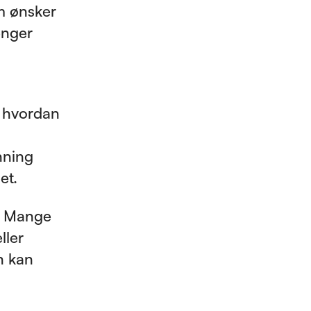
m ønsker
enger
å hvordan
nning
et.
s. Mange
ller
n kan