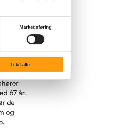
akere er
yngre
ring og
Markedsføring
å spørre
ar tenkt å
Tillat alle
 er
pphører
ed 67 år.
ør de
om og
b.