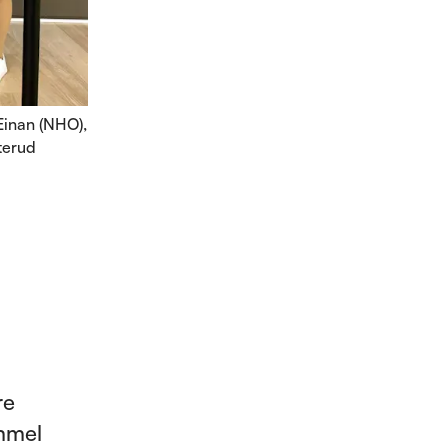
 Einan (NHO),
terud
re
ammel