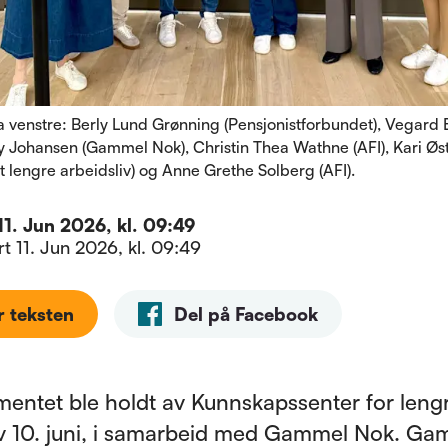
ra venstre: Berly Lund Grønning (Pensjonistforbundet), Vegard
y Johansen (Gammel Nok), Christin Thea Wathne (AFI), Kari Øs
et lengre arbeidsliv) og Anne Grethe Solberg (AFI).
11. Jun 2026, kl. 09:49
ert
11. Jun 2026, kl. 09:49
r teksten
Del på Facebook
entet ble holdt av Kunnskapssenter for leng
iv 10. juni, i samarbeid med Gammel Nok. G