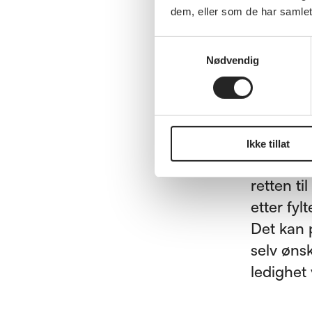
dem, eller som de har samlet
– Vi må 
mindre o
Samtykkevalg
arbeidst
Nødvendig
arbeidsl
hva som s
slutte, s
Ikke tillat
Samtidig 
retten t
etter fyl
Det kan p
selv øns
ledighet 