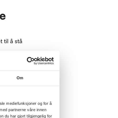
de
til å stå
et til å
ette for
Om
g i
iale mediefunksjoner og for å
 med partnerne våre innen
u har gjort tilgjengelig for