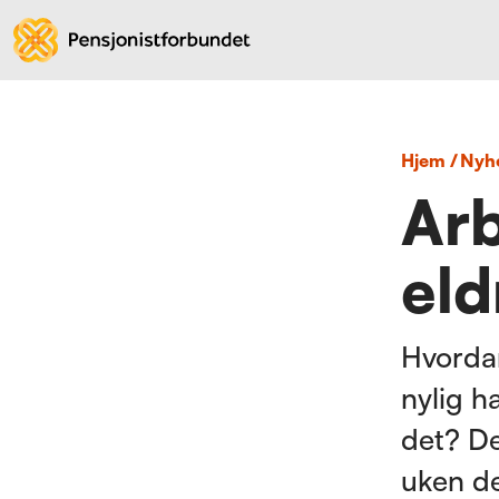
Hjem
/
nyh
Arb
eld
Hvorda
nylig ha
det? De
uken de