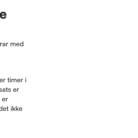
de
drar med
er timer i
sats er
 er
det ikke