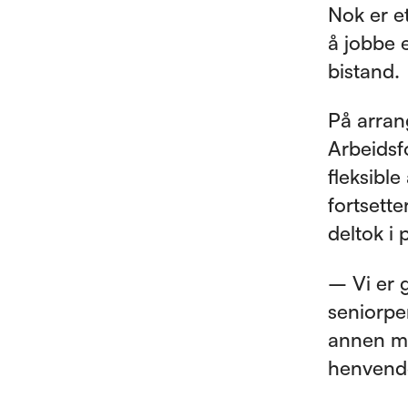
Nok er e
å jobbe 
bistand.
På arran
Arbeidsf
fleksible
fortsette
deltok i
– Vi er 
seniorpen
annen må
henvende