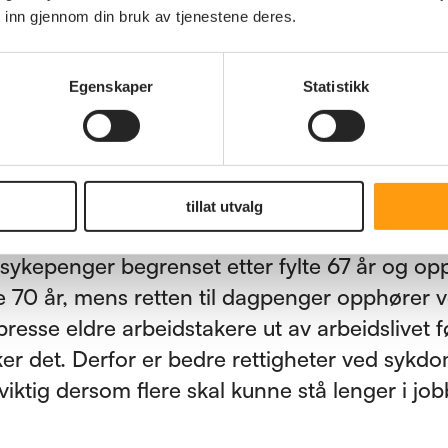
 inn gjennom din bruk av tjenestene deres.
bekjempe forestillingen om at eldre arbeidst
mstillingsdyktige eller mindre verdifulle enn 
akere. Seniorer har verdifull kompetanse, erfa
Egenskaper
Statistikk
yst som arbeidslivet trenger. Arbeidsgivere m
kal til for at folk vil fortsette – ikke når de h
a Grønning.
tillat utvalg
må det være trygt å stå lenger i arbeid. I dag
il sykepenger begrenset etter fylte 67 år og o
te 70 år, mens retten til dagpenger opphører v
resse eldre arbeidstakere ut av arbeidslivet f
ker det. Derfor er bedre rettigheter ved sykd
viktig dersom flere skal kunne stå lenger i job