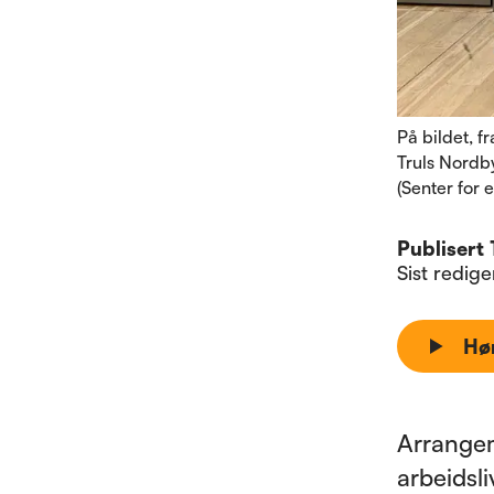
På bildet, f
Truls Nordb
(Senter for 
Publisert
Sist redig
Hø
Arrangem
arbeidsl