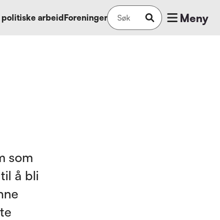
Meny
 politiske arbeid
Foreninger
em som
il å bli
nne
te