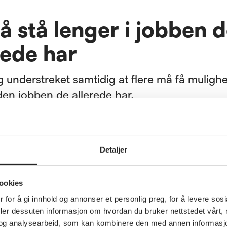
å stå lenger i jobben 
rede har
understreket samtidig at flere må få mulighet 
 den jobben de allerede har.
viktig at de som ønsker og kan det, får muligh
r i arbeid. Da må arbeidslivet legge bedre til r
Detaljer
 med fleksibilitet, tilpasning og respekt for
sen deres, sa Grønning.
ookies
e også på at dette krever en holdningsendrin
 for å gi innhold og annonser et personlig preg, for å levere sos
vet.
deler dessuten informasjon om hvordan du bruker nettstedet vårt,
og analysearbeid, som kan kombinere den med annen informasjon d