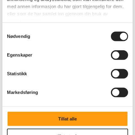
med annen informasjon du har gjort tilgjengelig for dem,
eller som de har samlet inn gjennom din bruk av
tjenestene deres.
Samtykkevalg
Nødvendig
Egenskaper
Annet
Statistikk
Årsmøtet i Akershus
Saker til årsmøtet kan lastes ned nederst i denne
Markedsføring
artikkelen
Tillat alle