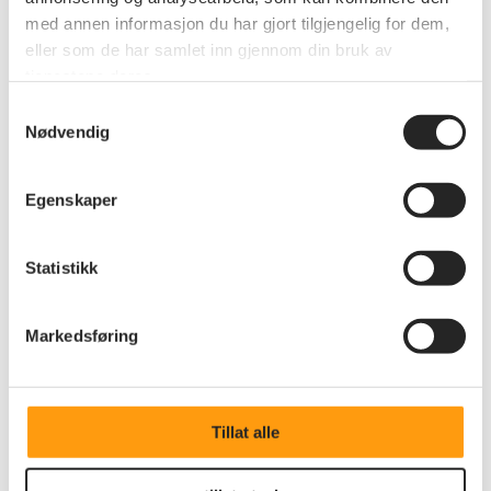
med annen informasjon du har gjort tilgjengelig for dem,
eller som de har samlet inn gjennom din bruk av
tjenestene deres.
Samtykkevalg
Nødvendig
Egenskaper
Annet
Statistikk
Årsmøtet i Akershus
Saker til årsmøtet kan lastes ned nederst i denne
Markedsføring
artikkelen
Tillat alle