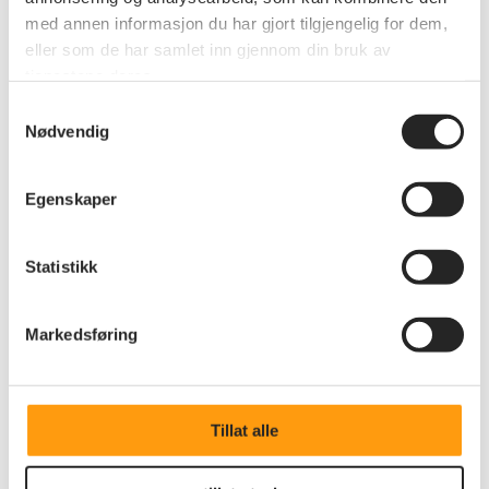
med annen informasjon du har gjort tilgjengelig for dem,
eller som de har samlet inn gjennom din bruk av
tjenestene deres.
Samtykkevalg
Nødvendig
Egenskaper
Annet
Statistikk
Årsmøtet i Akershus
Saker til årsmøtet kan lastes ned nederst i denne
Markedsføring
artikkelen
Tillat alle