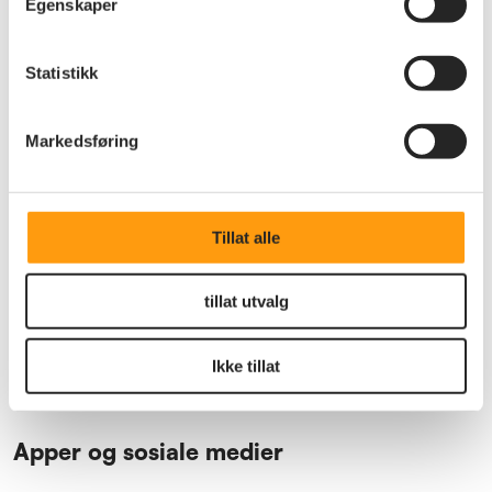
Egenskaper
Spyware
Statistikk
Streaming/strømming
Teams
Markedsføring
Totrinnsverifisering/tofaktorautentisering
Tillat alle
Viral
Virus
tillat utvalg
World Wide Web
Ikke tillat
Apper og sosiale medier