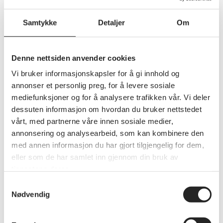
Nettmøte
Samtykke
Detaljer
Om
Oppløsning
https://www.pensjonistforbundet.no
Piksel
Denne nettsiden anvender cookies
Vi bruker informasjonskapsler for å gi innhold og
Podcast
annonser et personlig preg, for å levere sosiale
mediefunksjoner og for å analysere trafikken vår. Vi deler
Portal
dessuten informasjon om hvordan du bruker nettstedet
vårt, med partnerne våre innen sosiale medier,
Program
annonsering og analysearbeid, som kan kombinere den
med annen informasjon du har gjort tilgjengelig for dem,
Regneark
eller som de har samlet inn gjennom din bruk av
tjenestene deres.
Selfie
Samtykkevalg
Nødvendig
Smarttelefon
Spam/søppelpost