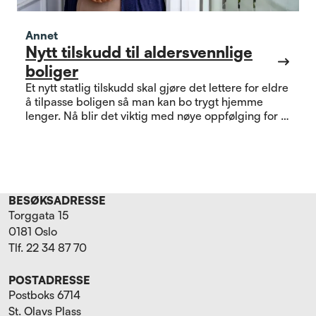
Annet
Nytt tilskudd til aldersvennlige
boliger
Et nytt statlig tilskudd skal gjøre det lettere for eldre
å tilpasse boligen så man kan bo trygt hjemme
lenger. Nå blir det viktig med nøye oppfølging for å
se om ordningen treffer slik den skal.
BESØKSADRESSE
Torggata 15
0181 Oslo
Tlf. 22 34 87 70
POSTADRESSE
Postboks 6714
St. Olavs Plass