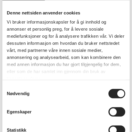
Denne nettsiden anvender cookies
Se alle nyheter
Vi bruker informasjonskapsler for å gi innhold og
annonser et personlig preg, for å levere sosiale
mediefunksjoner og for å analysere trafikken vår. Vi deler
dessuten informasjon om hvordan du bruker nettstedet
vårt, med partnerne våre innen sosiale medier,
annonsering og analysearbeid, som kan kombinere den
med annen informasjon du har gjort tilgjengelig for dem,
eller som de har samlet inn gjennom din bruk av
tjenestene deres.
Samtykkevalg
Nødvendig
Egenskaper
Statistikk