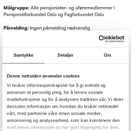
Målgruppe:
Alle pensjonister- og uføremedlemmer i
Pensjonistforbundet Oslo og Fagforbundet Oslo
Påmelding:
Ingen påmelding nødvendig
Servering:
Enkel servering tilbys
Samtykke
Detaljer
Om
Disse politikerne deltar:
Denne nettsiden anvender cookies
Trine Lise Sundnes (AP), Ingeborg Tennes (Høyre), Cato
Vi bruker informasjonskapsler for å gi innhold og
Brunvand Ellingsen (SV) Øyvind Håbrekke (Krf), Arild
annonser et personlig preg, for å levere sosiale
Hermstad (MDG), Odd Einar Dørum (V), Aina Stenersen
mediefunksjoner og for å analysere trafikken vår. Vi deler
(Frp), Seher Aydar (Rødt) og Espen Emil Thygesen (Sp).
dessuten informasjon om hvordan du bruker nettstedet
vårt, med partnerne våre innen sosiale medier,
annonsering og analysearbeid, som kan kombinere den
Debattleder og innledning
med annen informasjon du har gjort tilgjengelig for dem,