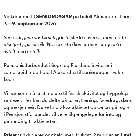
Velkommen til
SENIORDAGAR
på hotell Alexandra i Loen
7.–9. september
2026.
Seniordagane var først lagde til starten av mai, men måtte
utsetjast pga. streik. No som streiken er over, er ny dato
avtalt med hotellet.
Pensjonistforbundet i Sogn og Fjordane inviterer i
samarbeid med hotell Alexandra til seniordagar i vakre
Loen.
Vi har som mål å stimulere til fysisk aktivitet og hyggeleg
samvær. Her kan du delta på turar, trening, føredrag, dans
og mykje meir. Du vel sjølv kva aktivitet du deltar på, og vi
i Pensjonistforbundet vil vere tilgjengelege for info og
påmelding til aktivitetar.
Prisar:
(inkluderer opphald med frukost, 2 middagar, lunsj