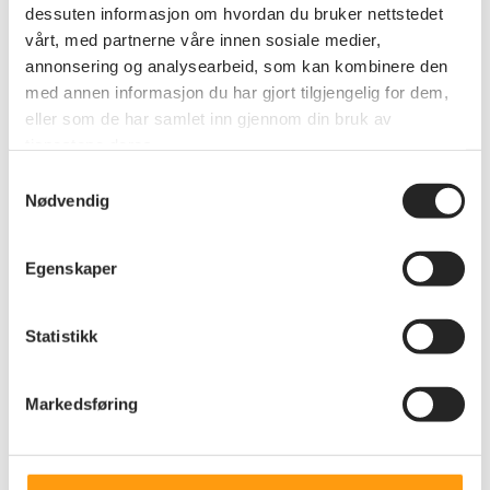
dessuten informasjon om hvordan du bruker nettstedet
vårt, med partnerne våre innen sosiale medier,
annonsering og analysearbeid, som kan kombinere den
med annen informasjon du har gjort tilgjengelig for dem,
eller som de har samlet inn gjennom din bruk av
tjenestene deres.
Samtykkevalg
Nødvendig
Egenskaper
Statistikk
Markedsføring
Annet
Infobrev 01-26
INFOBREV 01-2026 INNHALD: Innkalling til