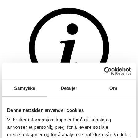
Samtykke
Detaljer
Om
Annet
Denne nettsiden anvender cookies
Infobrev 02-2026
INNHALD: Tilskot til lokallag Innkalling til årsmøte
Vi bruker informasjonskapsler for å gi innhold og
2026 Delegatar til Landsmøte 2026 Seniordagar i
annonser et personlig preg, for å levere sosiale
Loen
mediefunksjoner og for å analysere trafikken vår. Vi deler