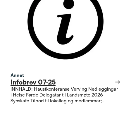
Annet
Infobrev 07-25
INNHALD: Haustkonferanse Verving Nedleggingar
i Helse Førde Delegatar til Landsmøte 2026
Synskafe Tilbod til lokallag og medlemmar;
Seniorjulebord på Alex, Kåseri av Sildakongen
Møtebok 220925