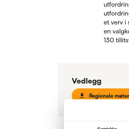
utfordrin
utfordrin
et verv i
en valgk
130 tilli
Vedlegg
Regionale møter
Samtykke