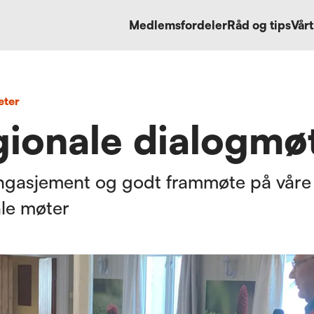
Medlemsfordeler
Råd og tips
Vårt
eter
ionale dialogmø
engasjement og godt frammøte på våre
le møter