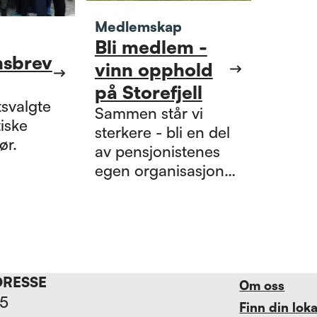
Medlemskap
Bli medlem -
nsbrev
vinn opphold
på Storefjell
itsvalgte
Sammen står vi
tiske
sterkere - bli en del
ør.
av pensjonistenes
egen organisasjon
som jobber for
fellesskap, aktivitet
og dine rettigheter.
DRESSE
Om oss
15
Finn din lok