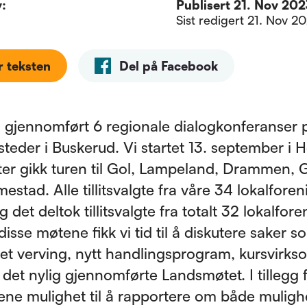
v:
Publisert
21. Nov 2023
Sist redigert
21. Nov 202
r teksten
Del på Facebook
i gjennomført 6 regionale dialogkonferanser 
steder i Buskerud. Vi startet 13. september i 
ter gikk turen til Gol, Lampeland, Drammen, 
stad. Alle tillitsvalgte fra våre 34 lokalforen
og det deltok tillitsvalgte fra totalt 32 lokalfore
disse møtene fikk vi tid til å diskutere saker s
t verving, nytt handlingsprogram, kursvirks
 det nylig gjennomførte Landsmøtet. I tillegg f
ene mulighet til å rapportere om både muligh