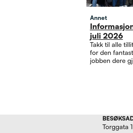
Annet
Informasjo
juli 2026
Takk til alle till
for den fantas
jobben dere gj
BESØKSA
Torggata 