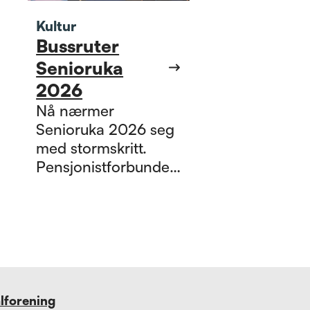
Kultur
Bussruter
Senioruka
2026
Nå nærmer
Senioruka 2026 seg
med stormskritt.
Pensjonistforbundet
Buskerud ser frem til
å møte alle
deltakerne.
alforening