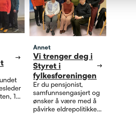
Annet
Vi trenger deg i
t
Styret i
fylkesforeningen
bundet
Er du pensjonist,
samfunnsengasjert og
en, 1.
ønsker å være med å
Erik
påvirke eldrepolitikken,
da trenger vi deg i
 Linda
styret i
Pensjonistforbundet