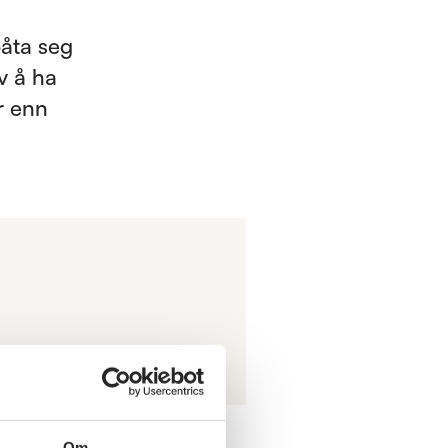
 påta seg
v å ha
r enn
Om