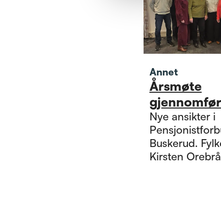
Annet
Årsmøte
gjennomfør
Nye ansikter i
Pensjonistfor
Buskerud. Fylkesleder
Kirsten Orebråt
nestleder Rolf 
Sørensen og
fylkessekretær
B. Skjersåker.