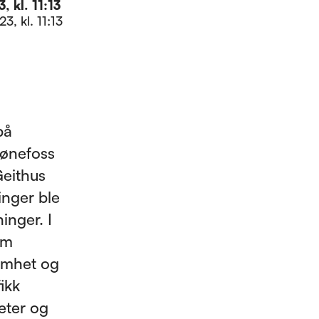
, kl. 11:13
3, kl. 11:13
på
Hønefoss
Geithus
inger ble
ninger. I
om
omhet og
ikk
eter og