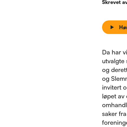
Skrevet a
Hø
Da har v
utvalgte 
og deret
og Slemme
invitert 
løpet av 
omhandle
saker fra
forening