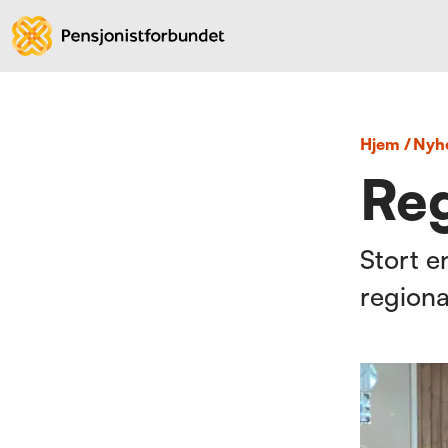
Hjem
/
nyh
Reg
Stort 
regiona