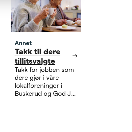
Annet
Takk til dere
tillitsvalgte
Takk for jobben som
dere gjør i våre
lokalforeninger i
Buskerud og God Jul.
Vedlagt finner dere
viktig informasjon fra
oss