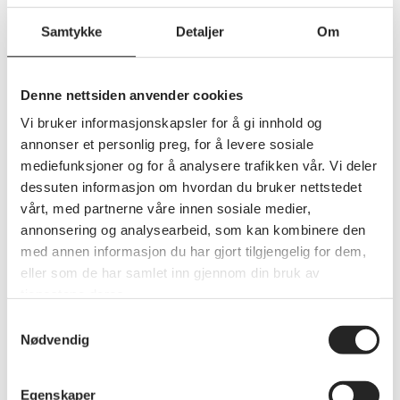
Samtykke
Detaljer
Om
Denne nettsiden anvender cookies
Vi bruker informasjonskapsler for å gi innhold og
annonser et personlig preg, for å levere sosiale
mediefunksjoner og for å analysere trafikken vår. Vi deler
dessuten informasjon om hvordan du bruker nettstedet
vårt, med partnerne våre innen sosiale medier,
annonsering og analysearbeid, som kan kombinere den
med annen informasjon du har gjort tilgjengelig for dem,
Debatt
eller som de har samlet inn gjennom din bruk av
Folkehelsekonferanse - Fra
tjenestene deres.
eldrebølge til eldrekraft
Samtykkevalg
Interessante foredrag og god stemning på årets
Nødvendig
folkehelse konferanse på Tyrifjord Turisthotell i
Vikersund
Egenskaper