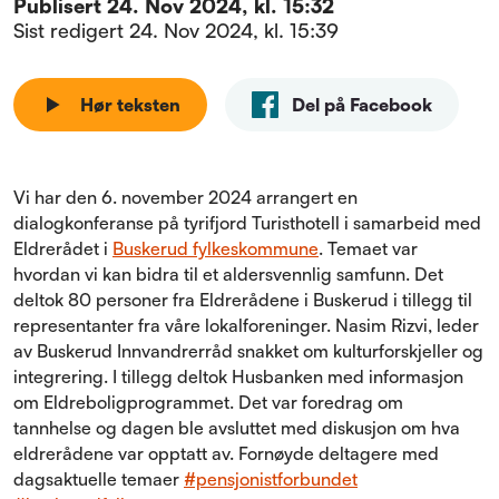
Publisert
24. Nov 2024, kl. 15:32
Sist redigert
24. Nov 2024, kl. 15:39
Hør teksten
Del på Facebook
Vi har den 6. november 2024 arrangert en
dialogkonferanse på tyrifjord Turisthotell i samarbeid med
Eldrerådet i
Buskerud fylkeskommune
. Temaet var
hvordan vi kan bidra til et aldersvennlig samfunn. Det
deltok 80 personer fra Eldrerådene i Buskerud i tillegg til
representanter fra våre lokalforeninger. Nasim Rizvi, leder
av Buskerud Innvandrerråd snakket om kulturforskjeller og
integrering. I tillegg deltok Husbanken med informasjon
om Eldreboligprogrammet. Det var foredrag om
tannhelse og dagen ble avsluttet med diskusjon om hva
eldrerådene var opptatt av. Fornøyde deltagere med
dagsaktuelle temaer
#pensjonistforbundet