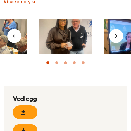
#buskerudfylke
Vedlegg