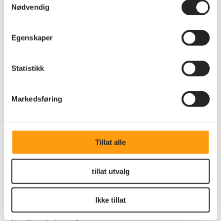
Nødvendig
Egenskaper
Statistikk
Markedsføring
Annet
Årsmøte
Årsmøte i Pensjonistforbundet Skjeberg
Tillat alle
tillat utvalg
Andre nyheter
Ikke tillat