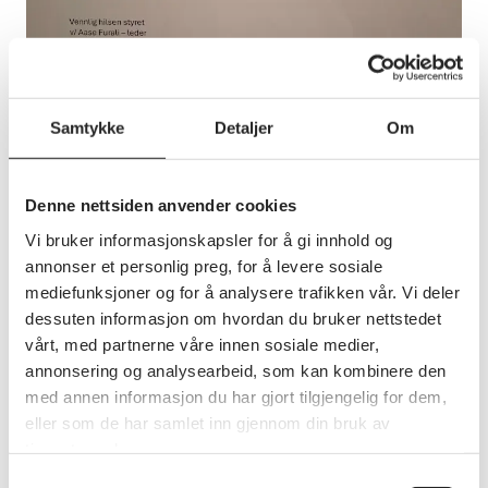
Samtykke
Detaljer
Om
Annet
Denne nettsiden anvender cookies
Møte 11. mars
Vi bruker informasjonskapsler for å gi innhold og
Møte 11. mars kl. 15.00 - 18.00 i Skjeberg rådhus.
annonser et personlig preg, for å levere sosiale
Velkommen!
mediefunksjoner og for å analysere trafikken vår. Vi deler
dessuten informasjon om hvordan du bruker nettstedet
vårt, med partnerne våre innen sosiale medier,
annonsering og analysearbeid, som kan kombinere den
med annen informasjon du har gjort tilgjengelig for dem,
eller som de har samlet inn gjennom din bruk av
tjenestene deres.
Samtykkevalg