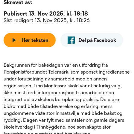
Skrevet av:
Publisert
13. Nov 2025, kl. 18:18
Sist redigert
13. Nov 2025, kl. 18:26
Hør teksten
Del på Facebook
Bakgrunnen for bakedagen var en utfordring fra
Pensjonistforbundet Telemark, som sponset ingrediensene
under forutsetning av samarbeid med en annen
organisasjon. Tinn Montessoriskole var et naturlig valg,
ikke minst fordi intergenerasjonelt samarbeid er en
integrert del av skolens læreplan og praksis. De eldre
bidro med både tilstedeværelse og erfaring, mens
ungdommene viste stor innsatsvilje med både bakst og
rydding. Dagen var fylt med samtaler om gamle dagers
skolehverdag i Tinnbygdene, noe som skapte stor
forundring og nysgjerrighet hos elevene.