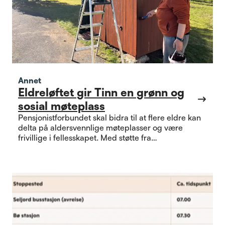
Annet
Eldreløftet gir Tinn en grønn og
sosial møteplass
Pensjonistforbundet skal bidra til at flere eldre kan
delta på aldersvennlige møteplasser og være
frivillige i fellesskapet. Med støtte fra
Helsedirektoratets Eldreløftet er
Pensjonistforbundet Tinn i gang med prosjektet der
sansehagen ved Tinn helsetun utvikles til et
inkluderende og sosialt samlingspunkt for både
beboere, naboer og pårørende.