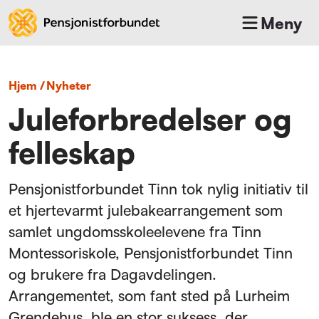
Meny
Hjem
/
nyheter
Juleforbredelser og
felleskap
Pensjonistforbundet Tinn tok nylig initiativ til
et hjertevarmt julebakearrangement som
samlet ungdomsskoleelevene fra Tinn
Montessoriskole, Pensjonistforbundet Tinn
og brukere fra Dagavdelingen.
Arrangementet, som fant sted på Lurheim
Grendehus, ble en stor suksess, der