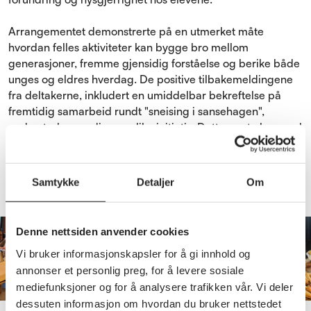
Arrangementet demonstrerte på en utmerket måte
hvordan felles aktiviteter kan bygge bro mellom
generasjoner, fremme gjensidig forståelse og berike både
unges og eldres hverdag. De positive tilbakemeldingene
fra deltakerne, inkludert en umiddelbar bekreftelse på
fremtidig samarbeid rundt "sneising i sansehagen",
understreker verdien av slike initiativ. Dette er et eksempel
til etterfølgelse for hvordan lokallag kan skape
meningsfulle møteplasser og styrke båndene i
lokalsamfunnet.
Samtykke
Detaljer
Om
Denne nettsiden anvender cookies
Vi bruker informasjonskapsler for å gi innhold og
annonser et personlig preg, for å levere sosiale
mediefunksjoner og for å analysere trafikken vår. Vi deler
dessuten informasjon om hvordan du bruker nettstedet