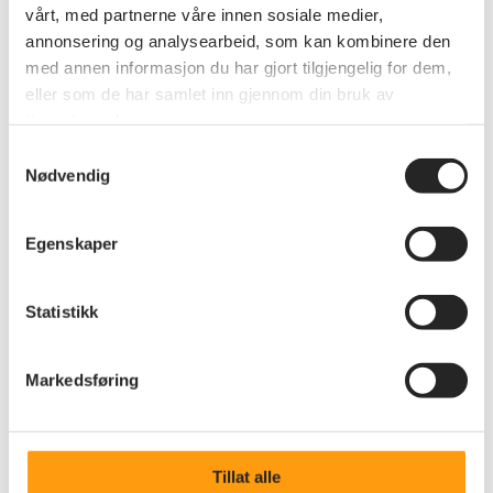
vårt, med partnerne våre innen sosiale medier,
annonsering og analysearbeid, som kan kombinere den
med annen informasjon du har gjort tilgjengelig for dem,
eller som de har samlet inn gjennom din bruk av
Andre nyheter
tjenestene deres.
Samtykkevalg
Nødvendig
Se alle nyheter
Egenskaper
Statistikk
Markedsføring
Tillat alle