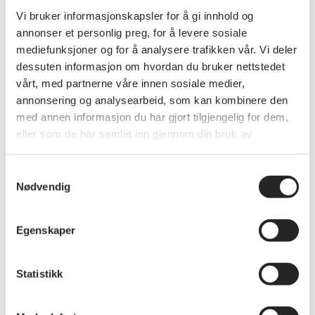
Vi bruker informasjonskapsler for å gi innhold og
annonser et personlig preg, for å levere sosiale
mediefunksjoner og for å analysere trafikken vår. Vi deler
dessuten informasjon om hvordan du bruker nettstedet
Annet
vårt, med partnerne våre innen sosiale medier,
Infobrev 01-26
annonsering og analysearbeid, som kan kombinere den
INFOBREV 01-2026 INNHALD: Innkalling til
med annen informasjon du har gjort tilgjengelig for dem,
årsmøte 2026 Delegatar til Landsmøte 2026
eller som de har samlet inn gjennom din bruk av
Seniordagar i Loen Aktivitetsveker 2026 Det skjer i
tjenestene deres.
lokallag: Solund og Jølster Møtebok 030226
Samtykkevalg
Nødvendig
Egenskaper
Statistikk