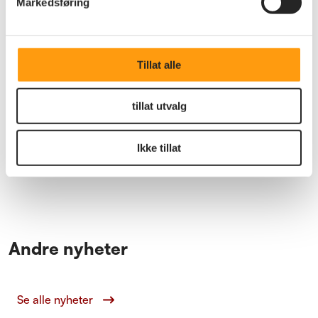
Markedsføring
Tillat alle
tillat utvalg
Annet
Seniordagar på hotell Alexandra i
Loen
Ikke tillat
Vi inviterer til Seniordagar i Loen 7.–9. september.
Andre nyheter
Se alle nyheter