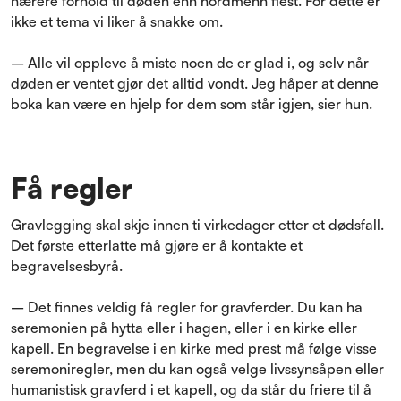
nærere forhold til døden enn nordmenn flest. For dette er
ikke et tema vi liker å snakke om.
– Alle vil oppleve å miste noen de er glad i, og selv når
døden er ventet gjør det alltid vondt. Jeg håper at denne
boka kan være en hjelp for dem som står igjen, sier hun.
Få regler
Gravlegging skal skje innen ti virkedager etter et dødsfall.
Det første etterlatte må gjøre er å kontakte et
begravelsesbyrå.
– Det finnes veldig få regler for gravferder. Du kan ha
seremonien på hytta eller i hagen, eller i en kirke eller
kapell. En begravelse i en kirke med prest må følge visse
seremoniregler, men du kan også velge livssynsåpen eller
humanistisk gravferd i et kapell, og da står du friere til å