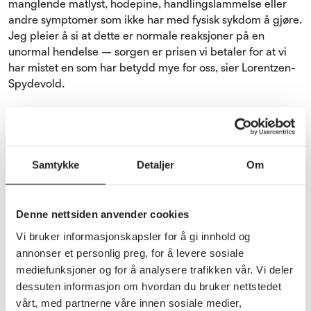
manglende matlyst, hodepine, handlingslammelse eller
andre symptomer som ikke har med fysisk sykdom å gjøre.
Jeg pleier å si at dette er normale reaksjoner på en
unormal hendelse – sorgen er prisen vi betaler for at vi
har mistet en som har betydd mye for oss, sier Lorentzen-
Spydevold.
Hennes beste råd er å tørre å snakke om døden.
– I en situasjon hvor man vet at døden nærmer seg
hjelper det både den døende og de pårørende å snakke
Samtykke
Detaljer
Om
om det som skal skje, både på et følelsesmessig og
praktisk plan. Den muligheten forsvinner når noen er
borte, sier hun.
Denne nettsiden anvender cookies
Vi bruker informasjonskapsler for å gi innhold og
annonser et personlig preg, for å levere sosiale
Den nye løsningen
mediefunksjoner og for å analysere trafikken vår. Vi deler
dessuten informasjon om hvordan du bruker nettstedet
vårt, med partnerne våre innen sosiale medier,
Regjeringens digitaliseringsstrategi har definert sju