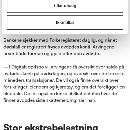
tillat utvalg
– Det er vanskelig å gjette seg til hva de må gjøre, og når
de henvender seg til banken må de ha med en
formuesfullmakt for å få innsikt i avdødes konti, også selv
Ikke tillat
om de hadde disposisjonsrett, sier han.
Bankene sjekker med Folkeregisteret daglig, og når et
dødsfall er registrert fryses avdødes konti. Arvingene
arver både formue og gjeld etter den avdøde.
– I Digitalt dødsbo vil arvingene få oversikt over saldo på
avdødes konti på dødsdagen, og oversikt over de tre siste
måneders transaksjoner. De vil også finne oversikt over
forsikringer, eiendom og kjøretøy, og om det foreligger en
ektepakt. De får også en lenke til Skatteetaten hvor de
finner avdødes siste skattemelding, sier han.
Stor ekstrabelastning