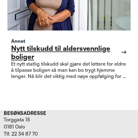
Annet
Nytt tilskudd til aldersvennlige
boliger
Et nytt statlig tilskudd skal gjøre det lettere for eldre
å tilpasse boligen så man kan bo trygt hjemme
lenger. Nå blir det viktig med nøye oppfølging for å
se om ordningen treffer slik den skal.
BESØKSADRESSE
Torggata 15
0181 Oslo
Tlf. 22 34 87 70