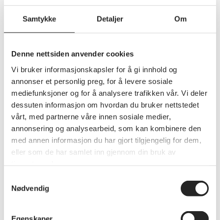
Samtykke
Detaljer
Om
Velkommen til kurs i Kolstadgata 1, Frivillighetshuset på
Tøyen!
Mvh
Denne nettsiden anvender cookies
Vi bruker informasjonskapsler for å gi innhold og
Datautvalget
annonser et personlig preg, for å levere sosiale
mediefunksjoner og for å analysere trafikken vår. Vi deler
Pensjonistforbundet Oslo
dessuten informasjon om hvordan du bruker nettstedet
vårt, med partnerne våre innen sosiale medier,
annonsering og analysearbeid, som kan kombinere den
med annen informasjon du har gjort tilgjengelig for dem,
eller som de har samlet inn gjennom din bruk av
tjenestene deres.
Samtykkevalg
Nødvendig
Egenskaper