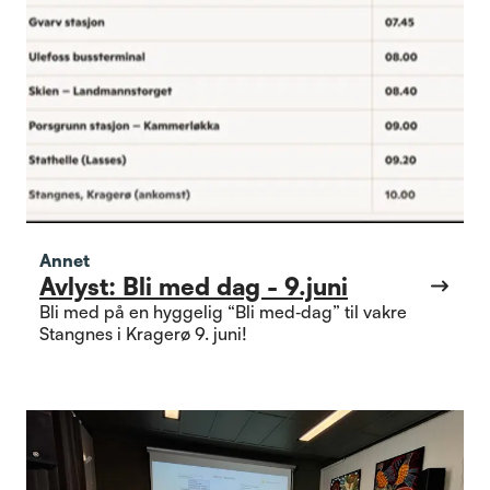
Annet
Avlyst: Bli med dag - 9.juni
Bli med på en hyggelig “Bli med‑dag” til vakre
Stangnes i Kragerø 9. juni!