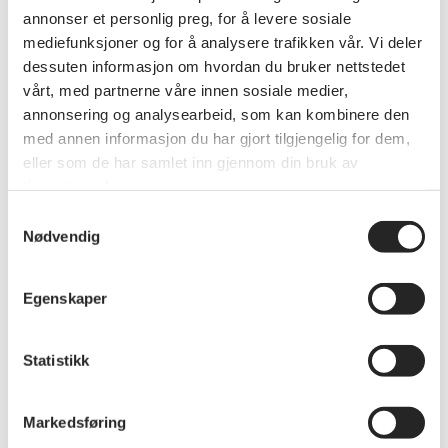
Mange gikk hjem med nye tanker om hvordan man ønsker
annonser et personlig preg, for å levere sosiale
å bo og hva man bør tenke på for å bo trygt hjemme. Vi
mediefunksjoner og for å analysere trafikken vår. Vi deler
fikk også gleden av å ønske flere nye medlemmer
dessuten informasjon om hvordan du bruker nettstedet
velkommen i forbundet.
vårt, med partnerne våre innen sosiale medier,
annonsering og analysearbeid, som kan kombinere den
Tusen takk til alle foredragsholdere og deltakere som
gjorde dagen til en suksess!
med annen informasjon du har gjort tilgjengelig for dem,
eller som de har samlet inn gjennom din bruk av
tjenestene deres.
Andre nyheter
Samtykkevalg
Nødvendig
Se alle nyheter
Egenskaper
Statistikk
Markedsføring