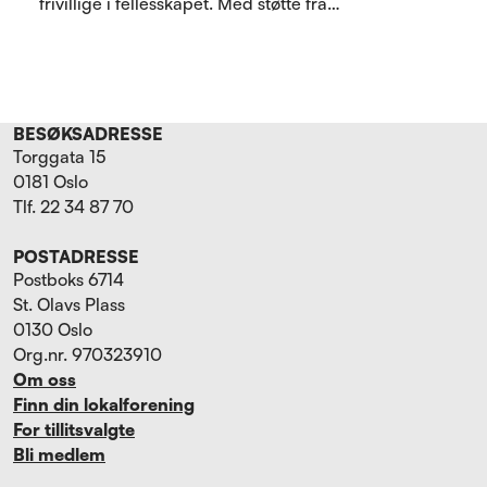
frivillige i fellesskapet. Med støtte fra
Helsedirektoratets Eldreløftet er
Pensjonistforbundet Tinn i gang med prosjektet der
sansehagen ved Tinn helsetun utvikles til et
inkluderende og sosialt samlingspunkt for både
beboere, naboer og pårørende.
BESØKSADRESSE
Torggata 15
0181 Oslo
Tlf. 22 34 87 70
POSTADRESSE
Postboks 6714
St. Olavs Plass
0130 Oslo
Org.nr. 970323910
Om oss
Finn din lokalforening
For tillitsvalgte
Bli medlem