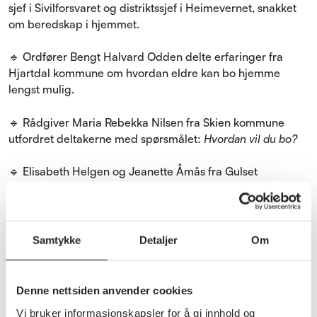
sjef i Sivilforsvaret og distriktssjef i Heimevernet, snakket
om beredskap i hjemmet.
🔹 Ordfører Bengt Halvard Odden delte erfaringer fra
Hjartdal kommune om hvordan eldre kan bo hjemme
lengst mulig.
🔹 Rådgiver Maria Rebekka Nilsen fra Skien kommune
utfordret deltakerne med spørsmålet:
Hvordan vil du bo?
🔹 Elisabeth Helgen og Jeanette Åmås fra Gulset
Nærmiljøsenter fortalte om hvordan aktivitet og måltider
kan gi bedre livskvalitet.
Dagen ble avrundet med visning av filmen
Samtykke
Detaljer
Om
SENIOREKSPERIMENTET – Helgetun i Bergen
, som ga
deltakerne et inspirerende innblikk i nye boformer for
eldre i fellesskap.
Denne nettsiden anvender cookies
Vi bruker informasjonskapsler for å gi innhold og