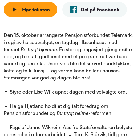
Hør teksten
Del på Facebook
Den 15. oktober arrangerte Pensjonistforbundet Telemark,
i regi av helseutvalget, en fagdag i Ibsenhuset med
temaet
Bo trygt hjemme
. En stor og engasjert gjeng møtte
opp, og ble tatt godt imot med et programmet var både
variert og lærerikt. Underveis ble det servert rundstykker,
kaffe og te til lunsj – og varme kanelboller i pausen.
Stemningen var god og dagen ble bra!
🔹 Styreleder Lise Wiik åpnet dagen med velvalgte ord.
🔹 Helga Hjetland holdt et digitalt foredrag om
Pensjonistforbundet og
Bu trygt heime
-
reformen.
🔹 Fagsjef Janne Wikheim Aas fra Statsforvalteren belyste
deres rolle i reformarbeidet. 🔹 Tore K. Stårvik, tidligere