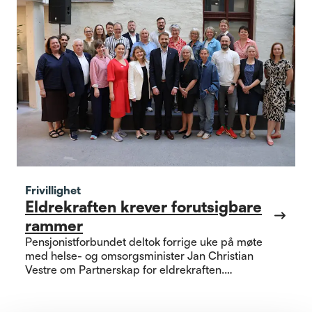
Frivillighet
Eldrekraften krever forutsigbare
rammer
Pensjonistforbundet deltok forrige uke på møte
med helse- og omsorgsminister Jan Christian
Vestre om Partnerskap for eldrekraften.
Partnerskapet er etablert som en del av
regjeringens Eldreløftet, og skal mobilisere flere
eldre til å delta i viktige samfunnsoppgaver.