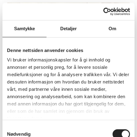
Samtykke
Detaljer
Om
Denne nettsiden anvender cookies
Vi bruker informasjonskapsler for å gi innhold og
annonser et personlig preg, for å levere sosiale
mediefunksjoner og for å analysere trafikken vår. Vi deler
dessuten informasjon om hvordan du bruker nettstedet
vårt, med partnerne våre innen sosiale medier,
annonsering og analysearbeid, som kan kombinere den
med annen informasjon du har gjort tilgjengelig for dem,
Politikk
Møt oss på Arendalsuka 2025
eller som de har samlet inn gjennom din bruk av
tjenestene deres.
Pensjonistforbundet arrangerer debatter, og deltar
på en rekke arrangementer under Arendalsuka
Samtykkevalg
2025. Her finner du oversikten.
Nødvendig