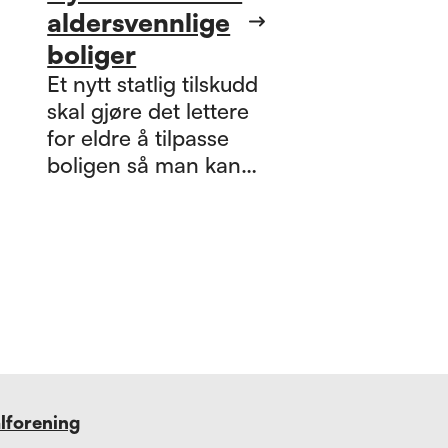
aldersvennlige
boliger
Et nytt statlig tilskudd
skal gjøre det lettere
for eldre å tilpasse
boligen så man kan
bo trygt hjemme
lenger. Nå blir det
viktig med nøye
oppfølging for å se
om ordningen treffer
slik den skal.
alforening