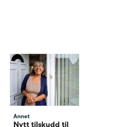
May-Britt Moser.
Annet
Nytt tilskudd til