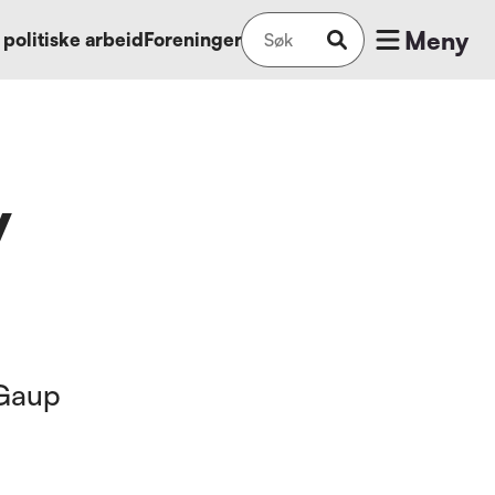
Meny
 politiske arbeid
Foreninger
v
 Gaup