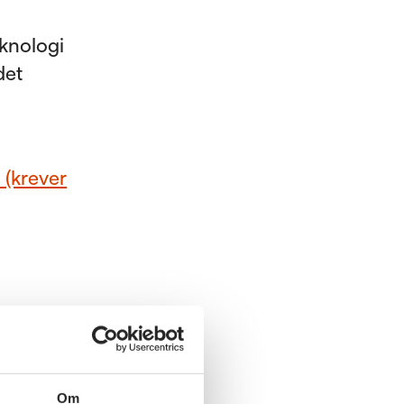
knologi
det
 (krever
Om