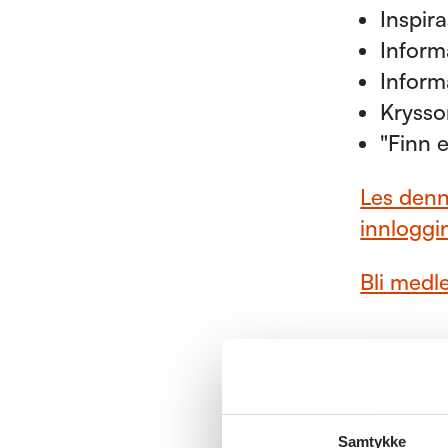
Inspira
Inform
Inform
Krysso
"Finn 
Les denne
innloggi
Bli medl
Medlems
Samtykke