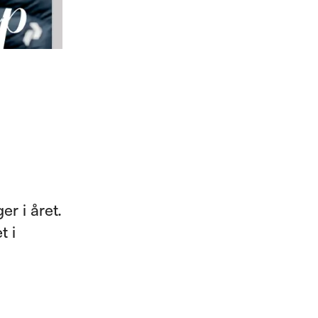
r i året.
t i