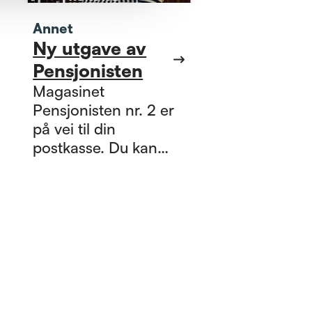
Annet
Ny utgave av
Pensjonisten
Magasinet
Pensjonisten nr. 2 er
på vei til din
postkasse. Du kan
også lese bladet
digitalt. Hovedtema
denne gang er
kunstig intelligens, og
du får blant annet et
spennende portrett
med Nobelprisvinner
og hjerneforsker