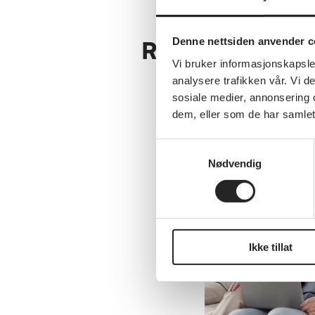
Denne nettsiden anvender c
Relaterte artikl
Vi bruker informasjonskapsler
analysere trafikken vår. Vi 
sosiale medier, annonsering 
dem, eller som de har samlet
Samtykkevalg
Se alle nyheter
Nødvendig
Ikke tillat