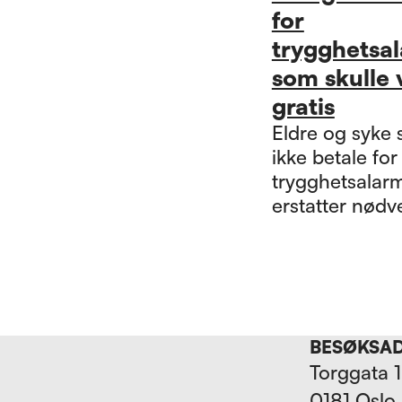
for
trygghetsa
som skulle 
gratis
Eldre og syke 
ikke betale for
trygghetsalar
erstatter nødv
helse- og
omsorgshjelp.
Kommunene m
tydelig inform
om rettighete
BESØKSA
gjelder.
Torggata 
0181 Oslo