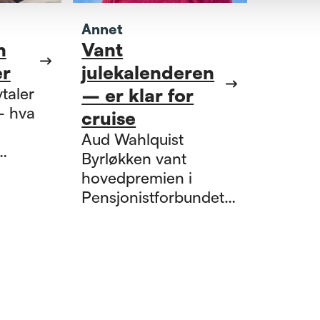
Annet
m
Vant
er
julekalenderen
taler
– er klar for
– hva
cruise
Aud Wahlquist
Byrløkken vant
bundet
hovedpremien i
talt
Pensjonistforbundets
g 29.
adventskalender
10. Les
2023. Premien var
eg på!
cruise for to i
Middelhavet.
Gratulerer!