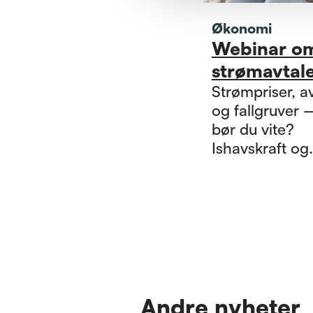
Økonomi
Webinar o
strømavtal
Strømpriser, av
og fallgruver 
bør du vite?
Ishavskraft og
Pensjonistfor
inviterer til digi
webinar tirsda
april fra kl. 9-
mer og meld d
Andre nyheter