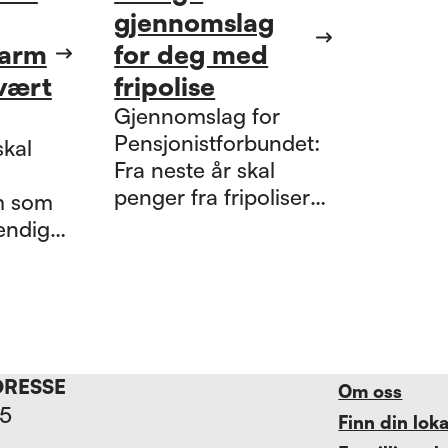
gjennomslag
larm
for deg med
vært
fripolise
Gjennomslag for
Pensjonistforbundet:
skal
Fra neste år skal
penger fra fripoliser
m som
utbetales raskere, og
endig
bufferpenger skal
komme kundene til
gode.
å gi
asjon
r som
DRESSE
Om oss
15
Finn din lok