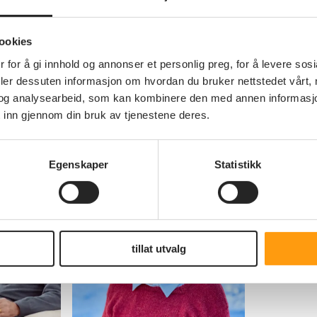
ookies
er
 for å gi innhold og annonser et personlig preg, for å levere sos
deler dessuten informasjon om hvordan du bruker nettstedet vårt,
og analysearbeid, som kan kombinere den med annen informasjon d
 inn gjennom din bruk av tjenestene deres.
Egenskaper
Statistikk
tillat utvalg