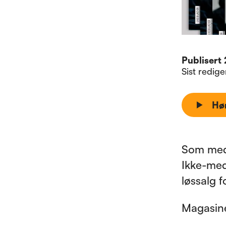
Publisert
Sist redig
Hø
Som medl
Ikke-med
løssalg f
Magasine