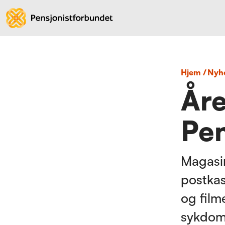
Hjem
/
nyh
Åre
Pen
Magasin
postkas
og film
sykdom,