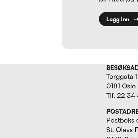
Logg inn
BESØKSA
Torggata 
0181 Oslo
Tlf. 22 34
POSTADR
Postboks 
St. Olavs 