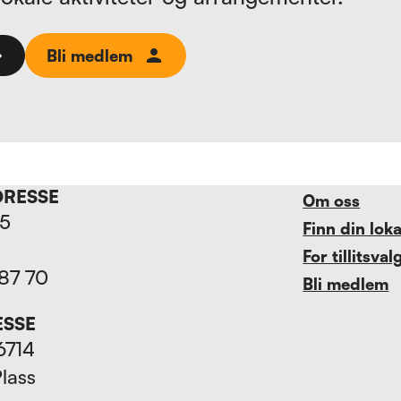
Bli medlem
DRESSE
Om oss
15
Finn din lok
For tillitsval
 87 70
Bli medlem
ESSE
6714
Plass