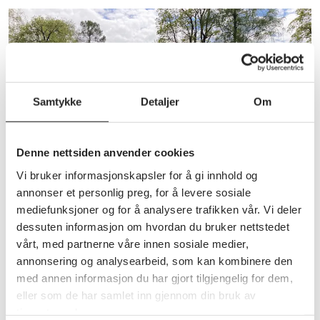
Samtykke
Detaljer
Om
Denne nettsiden anvender cookies
Vi bruker informasjonskapsler for å gi innhold og
annonser et personlig preg, for å levere sosiale
mediefunksjoner og for å analysere trafikken vår. Vi deler
dessuten informasjon om hvordan du bruker nettstedet
Annet
vårt, med partnerne våre innen sosiale medier,
Program 2026 – første halvår:
annonsering og analysearbeid, som kan kombinere den
med annen informasjon du har gjort tilgjengelig for dem,
Gjøvik Pensjonistforening
eller som de har samlet inn gjennom din bruk av
Gjøvik Pensjonistforening er en av de største
tjenestene deres.