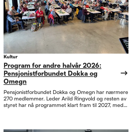
Kultur
Program for andre halvår 2026:
Pensjonistforbundet Dokka og
Omegn
Pensjonistforbundet Dokka og Omegn har nærmere
270 medlemmer. Leder Arild Ringvold og resten av
styret har nå programmet klart fram til 2027, med
arrangementer som gir god stemning og hyggelige
møteplasser. Sett av datoene – og bli med!