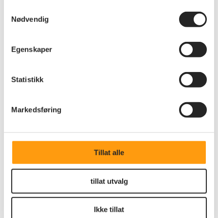
lokalforeningene i Oppland, med rundt 425
Samtykkevalg
medlemmer.
Nødvendig
Egenskaper
Statistikk
Markedsføring
Tillat alle
tillat utvalg
Ikke tillat
Annet