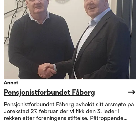
Annet
Pensjonistforbundet Fåberg
Pensjonistforbundet Fåberg avholdt sitt årsmøte på
Jorekstad 27. februar der vi fikk den 3. leder i
rekken etter foreningens stiftelse. Påtroppende
leder Arild Haugstad takket av Ole Reidar
Rønningen som har sittet som leder siden 2018.