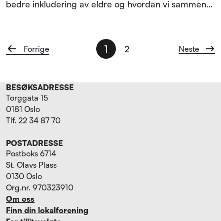
bedre inkludering av eldre og hvordan vi sammen
kan bidra til å redusere ensomhet.
1
2
Forrige
Neste
BESØKSADRESSE
Torggata 15
0181 Oslo
Tlf. 22 34 87 70
POSTADRESSE
Postboks 6714
St. Olavs Plass
0130 Oslo
Org.nr. 970323910
Om oss
Finn din lokalforening