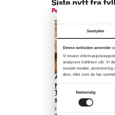
Siste nytt fra fy
Pensjonistforbundet T
Samtykke
Denne nettsiden anvender c
Vi bruker informasjonskapsler
analysere trafikken vår. Vi 
sosiale medier, annonsering 
dem, eller som de har samlet
Annet
Nå kan du prøve
Samtykkevalg
Taekwon-Do for
Nødvendig
seniorer !
Har du lyst til å prøve en ny 
morsom treningsform? Nå starter