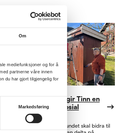
Om
iale mediefunksjoner og for å
 med partnerne våre innen
u har gjort tilgjengelig for
Annet
Eldreløftet gir Tinn en
grønn og sosial
Markedsføring
møteplass
Pensjonistforbundet skal bidra til
at flere eldre kan delta på