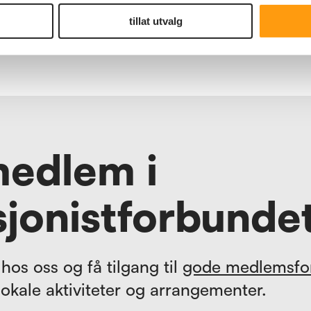
rer
tillat utvalg
6.00 i
medlem i
jonistforbunde
hos oss og få tilgang til
gode medlemsfo
lokale aktiviteter og arrangementer.