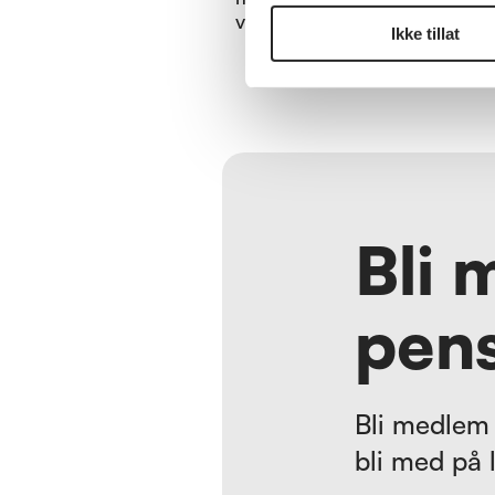
vi opp Taekwon-Do for senio
Ikke tillat
med oppstart 27. august kl. 1
Skien, hver uke hele høsten.
Bli 
pens
Bli medlem 
bli med på 