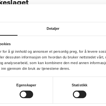
lkeslaget
elemark
Detaljer
ookies
 for å gi innhold og annonser et personlig preg, for å levere sos
deler dessuten informasjon om hvordan du bruker nettstedet vårt,
og analysearbeid, som kan kombinere den med annen informasjon d
 inn gjennom din bruk av tjenestene deres.
Annet
Gåfotballen fortsetter å
vokse i Telemark
Egenskaper
Statistikk
Nye lag, nye aktiviteter og stadig
større engasjement
og