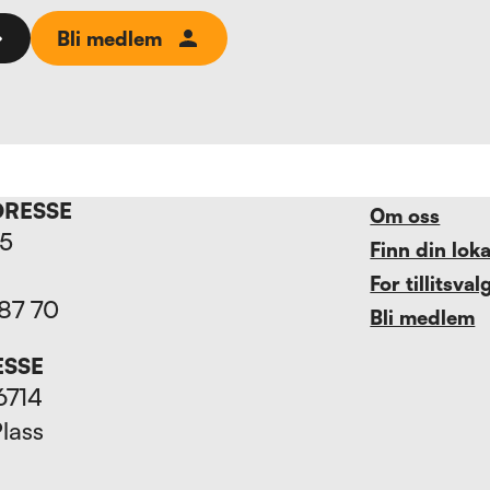
Bli medlem
DRESSE
Om oss
15
Finn din lok
For tillitsval
 87 70
Bli medlem
ESSE
6714
Plass