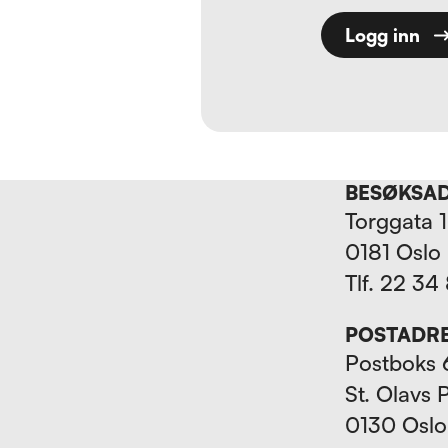
Logg inn
BESØKSA
Torggata 
0181 Oslo
Tlf. 22 34
POSTADR
Postboks 
St. Olavs 
0130 Oslo