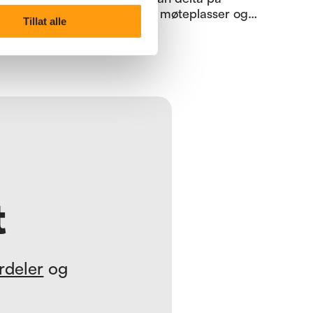
aldersvennlige møteplasser og
Tillat alle
være frivillige i fellesskapet. Med
støtte fra Helsedirektoratets
Eldreløftet er Pensjonistforbundet
Tinn i gang med prosjektet der
sansehagen ved Tinn helsetun
utvikles til et inkluderende og
sosialt samlingspunkt for både
beboere, naboer og pårørende.
t
rdeler
og