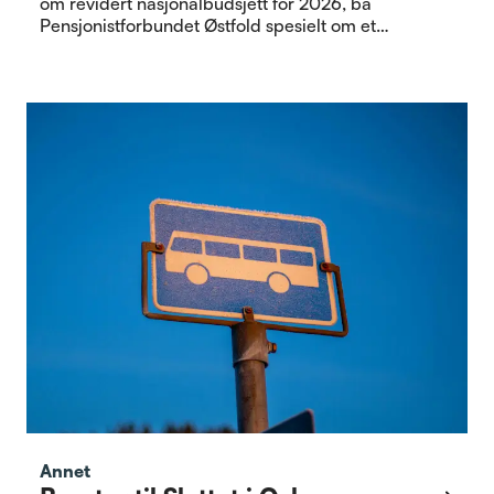
om revidert nasjonalbudsjett for 2026, ba
Pensjonistforbundet Østfold spesielt om et
kronetillegg til de med lavest pensjon.
Annet