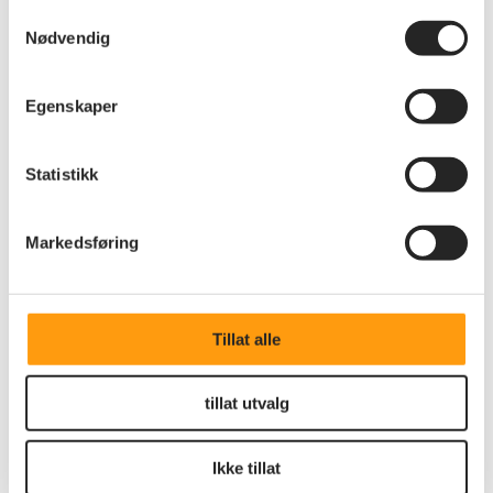
Samtykkevalg
Nødvendig
Egenskaper
Statistikk
Markedsføring
Tillat alle
Annet
God sommer!
tillat utvalg
Les vårt sommerbrev til deg som tillitsvalgt, frivillig
og medlem her.
Ikke tillat