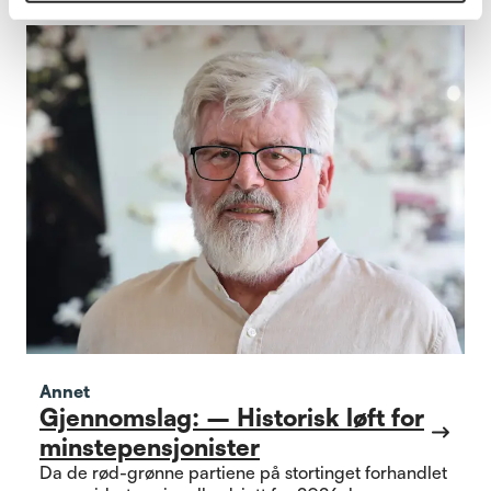
Annet
Gjennomslag: – Historisk løft for
minstepensjonister
Da de rød-grønne partiene på stortinget forhandlet