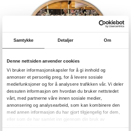
Samtykke
Detaljer
Om
Annet
Justerte vedtekter
Vedtekter Pensjonistforbundet Østfold
Denne nettsiden anvender cookies
Vi bruker informasjonskapsler for å gi innhold og
annonser et personlig preg, for å levere sosiale
mediefunksjoner og for å analysere trafikken vår. Vi deler
dessuten informasjon om hvordan du bruker nettstedet
Andre nyheter
vårt, med partnerne våre innen sosiale medier,
annonsering og analysearbeid, som kan kombinere den
med annen informasjon du har gjort tilgjengelig for dem,
Se alle nyheter
eller som de har samlet inn gjennom din bruk av
tjenestene deres.