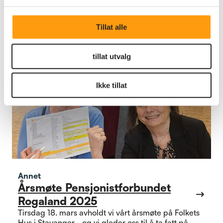
uttalelser.
Tillat alle
tillat utvalg
Ikke tillat
Annet
Årsmøte Pensjonistforbundet
Rogaland 2025
Tirsdag 18. mars avholdt vi vårt årsmøte på Folkets
Hus i Stavanger - og vi gleder oss til å ta fatt på