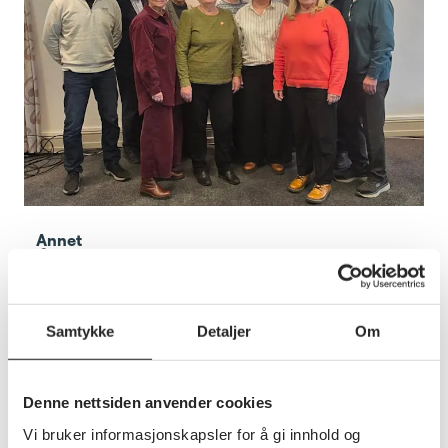
Annet
Årsmøte gjennomført
Nye ansikter i Pensjonistforbundet Buskerud.
Fylkesleder Kirsten Orebråten, 1. nestleder Rolf Erik
Sørensen og fylkessekretær Linda B. Skjersåker.
Samtykke
Detaljer
Om
Denne nettsiden anvender cookies
Vi bruker informasjonskapsler for å gi innhold og