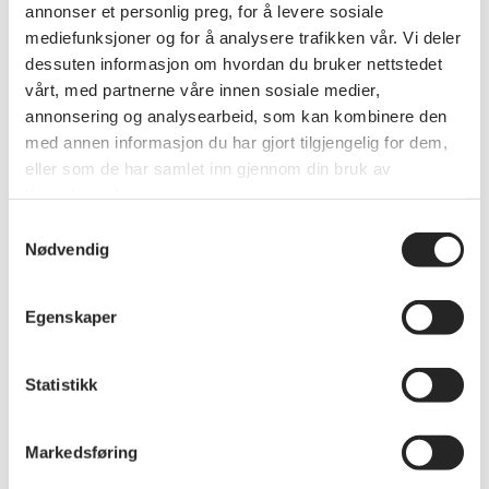
annonser et personlig preg, for å levere sosiale
mediefunksjoner og for å analysere trafikken vår. Vi deler
dessuten informasjon om hvordan du bruker nettstedet
vårt, med partnerne våre innen sosiale medier,
annonsering og analysearbeid, som kan kombinere den
med annen informasjon du har gjort tilgjengelig for dem,
eller som de har samlet inn gjennom din bruk av
tjenestene deres.
Samtykkevalg
Nødvendig
Politikk
Egenskaper
Viktige vedtak fra årsmøtet
2025!
Statistikk
Ett av de viktigste vedtakene fra årsmøtet til
Pensjonistforbundet Rogaland er handlings- og
aktivitetsplanen, utarbeidet etter
Markedsføring
Pensjonistforbundets handlingsprogram 2023-
2026. I tillegg vedtok årsmøtet også to viktige