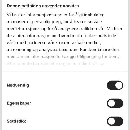
Denne nettsiden anvender cookies
Vi bruker informasjonskapsler for å gi innhold og
annonser et personlig preg, for å levere sosiale
mediefunksjoner og for å analysere trafikken vår. Vi deler
dessuten informasjon om hvordan du bruker nettstedet
Medlemskap
vårt, med partnerne våre innen sosiale medier,
Aktive Pensjonister🌞
annonsering og analysearbeid, som kan kombinere den
Pensjonistforbundet Varhaug har hatt en travel og
med annen informasjon du har gjort tilgjengelig for dem,
innholdsrik juni måned.
eller som de har samlet inn gjennom din bruk av
tjenestene deres.
Samtykkevalg
Nødvendig
Egenskaper
Statistikk