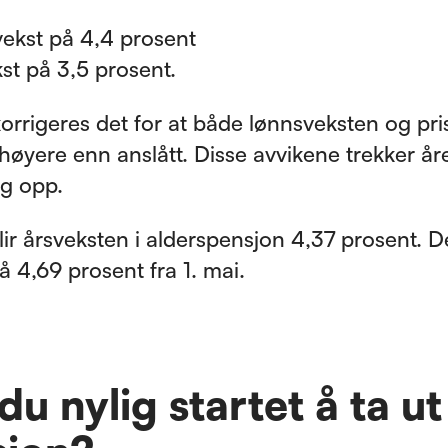
ekst på 4,4 prosent
kst på 3,5 prosent.
 korrigeres det for at både lønnsveksten og pr
e høyere enn anslått. Disse avvikene trekker år
ng opp.
ir årsveksten i alderspensjon 4,37 prosent. D
å 4,69 prosent fra 1. mai.
du nylig startet å ta ut