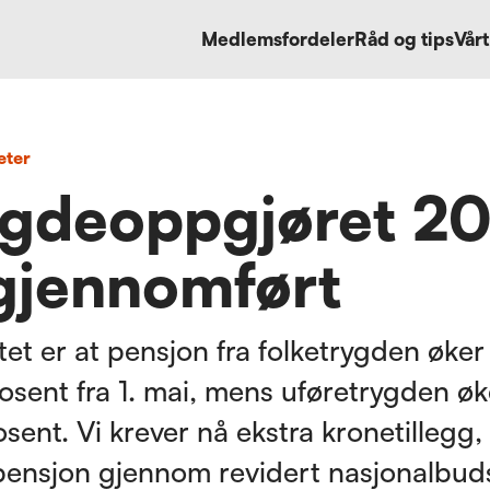
Medlemsfordeler
Råd og tips
Vårt
eter
ygdeoppgjøret 2
gjennomført
tet er at pensjon fra folketrygden øke
osent fra 1. mai, mens uføretrygden ø
osent. Vi krever nå ekstra kronetillegg,
ensjon gjennom revidert nasjonalbuds