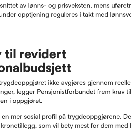
nittet av lønns- og prisveksten, mens uføret
under opptjening reguleres i takt med lønnsv
 til revidert
onalbudsjett
trygdeoppgjøret ikke avgjøres gjennom reelle
inger, legger Pensjonistforbundet frem krav ti
en i oppgjøret.
r en mer sosial profil på trygdeoppgjørene. De
a kronetillegg, som vil bety mest for dem med 