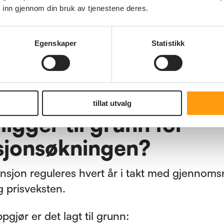
rygd og pensjon under opptjening øker med 
 inn gjennom din bruk av tjenestene deres.
t.
rig del av AFP fra privat sektor øker med 4,12 
Egenskaper
Statistikk
 tjenestepensjon reguleres etter egne regler.
tillat utvalg
ligger til grunn for
sjonsøkningen?
nsjon reguleres hvert år i takt med gjennomsn
g prisveksten.
ppgjør er det lagt til grunn: