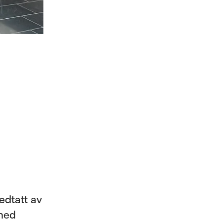
edtatt av
 med