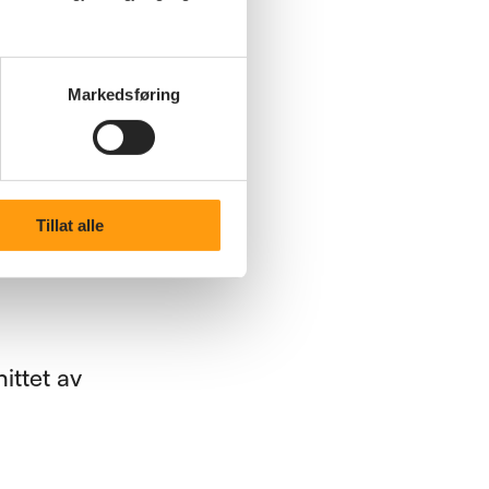
4,91
prosent.
Markedsføring
Tillat alle
ittet av