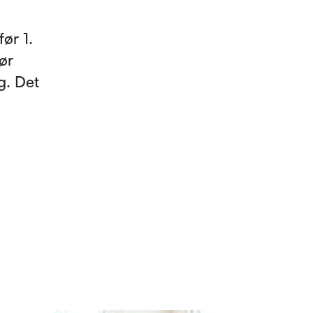
ør 1.
ør
g. Det