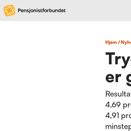
Hjem
/
nyh
Tr
er 
Resulta
4,69 pr
4,91 pr
minstep