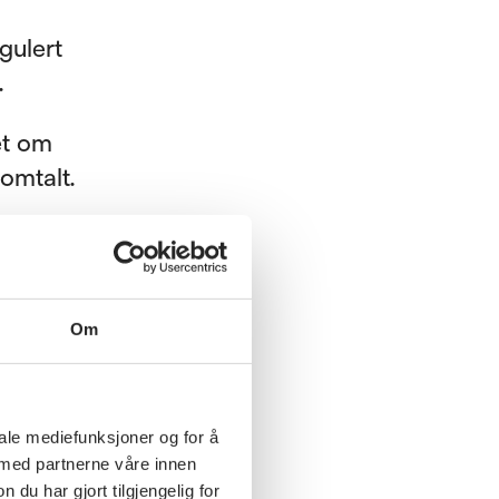
gulert
.
et om
omtalt.
Om
:
iale mediefunksjoner og for å
ent.
 med partnerne våre innen
u har gjort tilgjengelig for