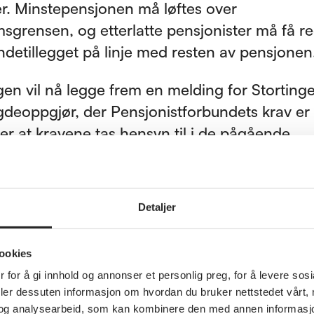
r. Minstepensjonen må løftes over
msgrensen, og etterlatte pensjonister må få re
ndetillegget på linje med resten av pensjonen
gen vil nå legge frem en melding for Storting
ygdeoppgjør, der Pensjonistforbundets krav er 
 er at kravene tas hensyn til i de pågående
ingene om revidert nasjonalbudsjett.
Detaljer
e øker i årets oppgjør
ookies
 for å gi innhold og annonser et personlig preg, for å levere sos
pensjon fra folketrygden øker med 4,69 pros
deler dessuten informasjon om hvordan du bruker nettstedet vårt,
lig tjenestepensjon øker med 4,69 prosent.
og analysearbeid, som kan kombinere den med annen informasjon d