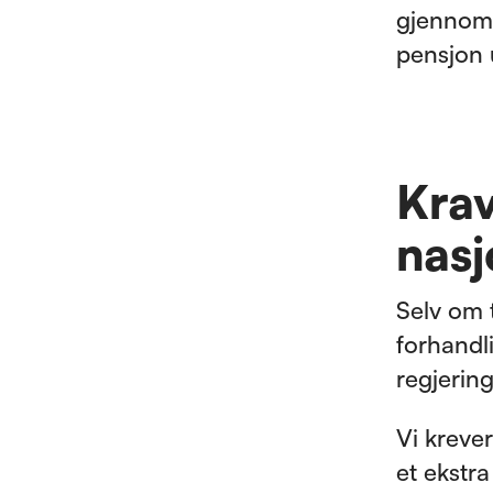
gjennoms
pensjon 
Krav
nasj
Selv om 
forhandl
regjering
Vi kreve
et ekstr