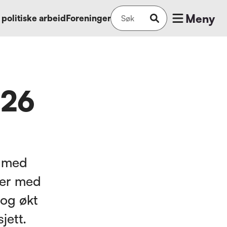
Meny
 politiske arbeid
Foreninger
026
r med
ker med
 og økt
jett.