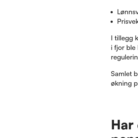
Lønnsv
Prisve
I tillegg
i fjor bl
reguleri
Samlet bl
økning p
Har 