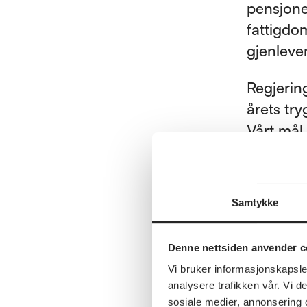
pensjone
fattigdo
gjenleve
Regjerin
årets tr
Vårt mål
forhandl
Samtykke
Dett
Denne nettsiden anvender c
Vi bruker informasjonskapsler
Alders
analysere trafikken vår. Vi 
Offent
sosiale medier, annonsering 