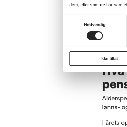
Uføret
dem, eller som de har samlet
prosen
Samtykkevalg
Livsva
Nødvendig
Privat
Ikke tillat
Hva 
pen
Alderspe
lønns- o
I årets o