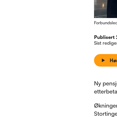
Forbundslede
Publisert
Sist redig
Hø
Ny pensj
etterbeta
Økningen
Storting