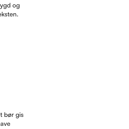
rygd og
eksten.
l
t bør gis
lave