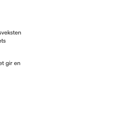
isveksten
ets
et gir en