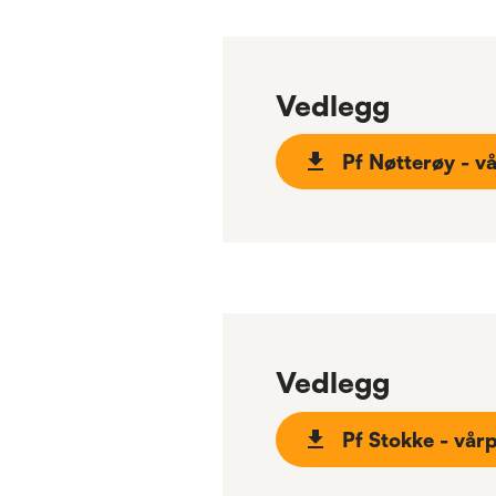
Vedlegg
Pf Nøtterøy - 
Vedlegg
Pf Stokke - vå