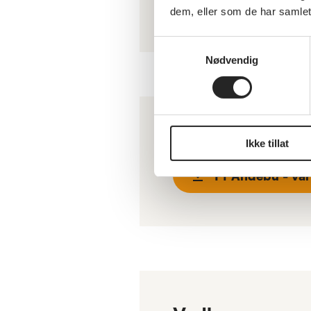
Pf Farmand - p
dem, eller som de har samlet
Samtykkevalg
Nødvendig
Vedlegg
Ikke tillat
Pf Andebu - vå