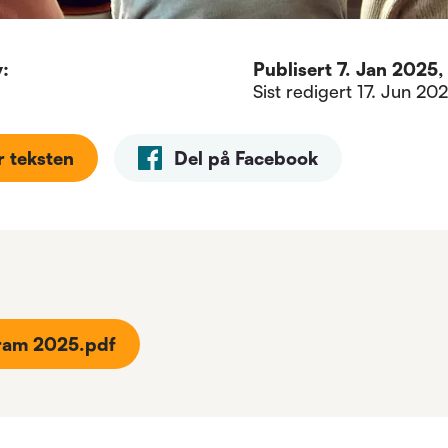
v:
Publisert
7. Jan 2025, 
Sist redigert
17. Jun 202
r teksten
Del på Facebook
gram 2025.pdf