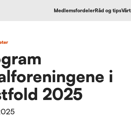
Medlemsfordeler
Råd og tips
Vårt
eter
ogram
alforeningene i
tfold 2025
2025