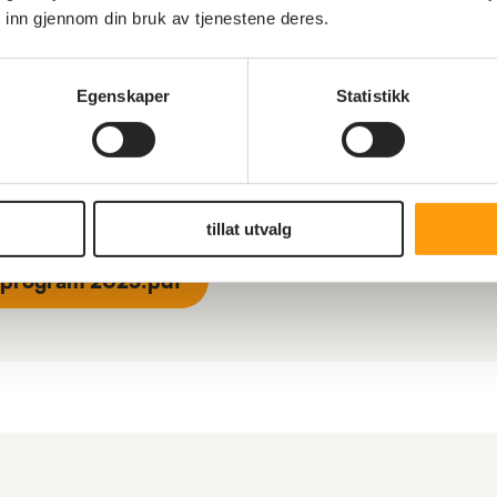
rogram 2025.pdf
 inn gjennom din bruk av tjenestene deres.
Egenskaper
Statistikk
tillat utvalg
rprogram 2025.pdf