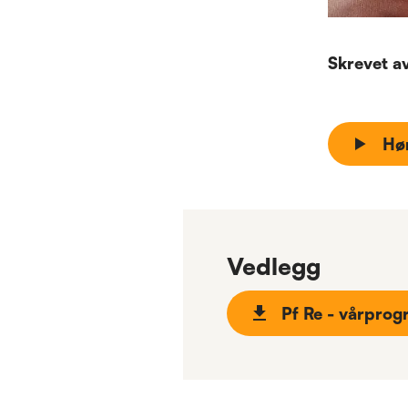
Skrevet a
Hø
Vedlegg
Pf Re - vårpro