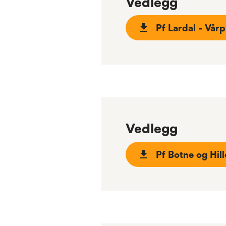
Vedlegg
Pf Lardal - Vå
Vedlegg
Pf Botne og Hil