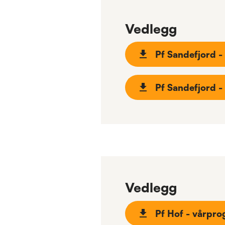
Vedlegg
Pf Sandefjord 
Pf Sandefjord -
Vedlegg
Pf Hof - vårpr