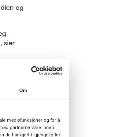
tudien og
jeg
, sier
nger i
seg til
Om
dene.
100
iale mediefunksjoner og for å
 med partnerne våre innen
digvis er
u har gjort tilgjengelig for