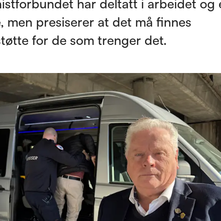
istforbundet har deltatt i arbeidet og 
e, men presiserer at det må finnes
tøtte for de som trenger det.