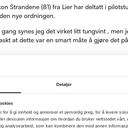
n Strandene (81) fra Lier har deltatt i pilots
t den nye ordningen.
gang synes jeg det virket litt tungvint , men 
askt at dette var en smart måte å gjøre det på
 går til fysioterapeut ved Lierklinikken to ga
 er avhengig av pasienttransport for å komme 
ngen .
Detaljer
gir meg mer kontroll i hverdagen, sier Stran
ookies
ker imidlertid at han fortsatt ikke kan være 
 for å gi innhold og annonser et personlig preg, for å levere sos
deler dessuten informasjon om hvordan du bruker nettstedet vårt,
ikker på at drosjen faktisk kommer i tide. Hel
og analysearbeid, som kan kombinere den med annen informasjon d