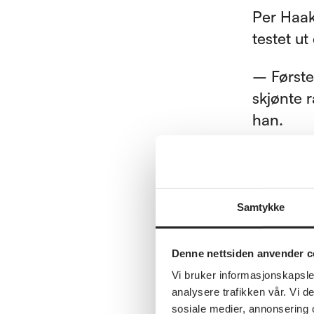
Per Haako
testet u
– Første 
skjønte r
han.
Strandene
uken, og
behandli
Samtykke
– Dette 
Denne nettsiden anvender c
Han påpe
Vi bruker informasjonskapsler
analysere trafikken vår. Vi 
prosent s
sosiale medier, annonsering 