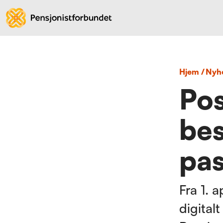
Hjem
/
nyh
Pos
bes
pas
Fra 1. a
digital