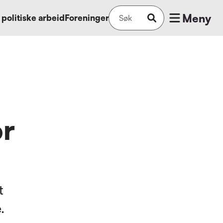
Meny
 politiske arbeid
Foreninger
or
t
.