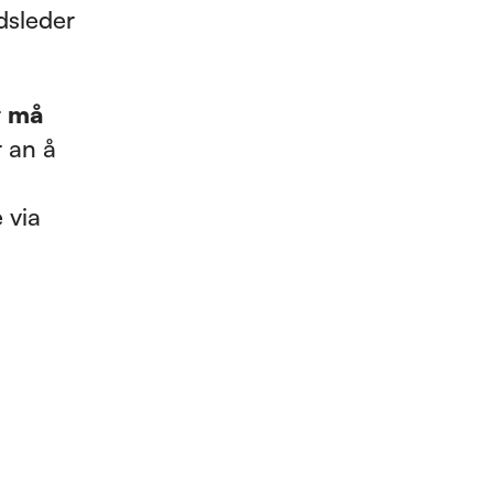
ndsleder
r
må
r an å
 via