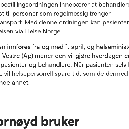
bestillingsordningen innebærer at behandler
est til personer som regelmessig trenger
ransport. Med denne ordningen kan pasienten
reisen via Helse Norge.
n innføres fra og med 1. april, og helseminis
n Vestre (Ap) mener den vil gjøre hverdagen e
 pasienter og behandlere. Når pasienten selv b
t, vil helsepersonell spare tid, som de dermed
 noe annet.
ornøyd bruker