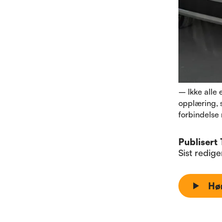
– Ikke alle 
opplæring, s
forbindelse
Publisert
Sist redig
Hø