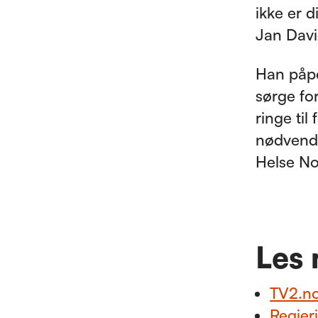
ikke er d
Jan Davi
Han påpe
sørge for
ringe til
nødvendig
Helse No
Les
TV2.n
Regjer