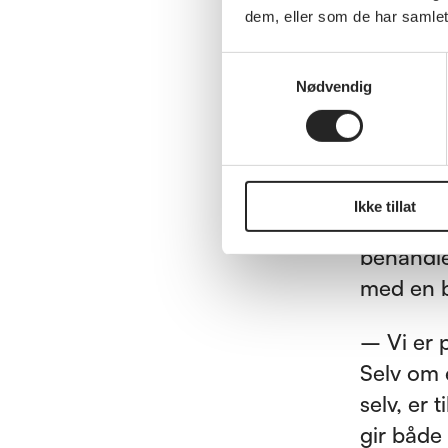
fysiotera
dem, eller som de har samlet
vanskeli
Samtykkevalg
Nødvendig
Fint
Ikke tillat
Den nye 
behandle
med en b
– Vi er p
Selv om 
selv, er 
gir både 