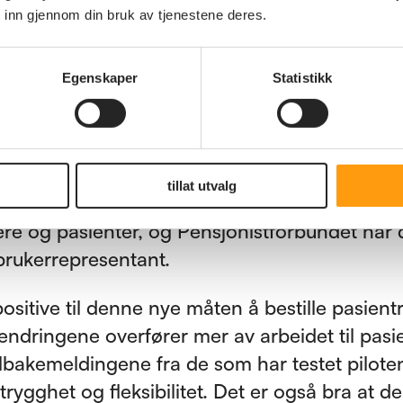
peut Torbjørn nokså fleksibel på tiden. Dette v
 inn gjennom din bruk av tjenestene deres.
gere dersom det gjaldt en sykehustime.
Egenskaper
Statistikk
 at man kan ringe
tillat utvalg
bestillingsrutinen er utviklet i samarbeid med
re og pasienter, og Pensjonistforbundet har d
rukerrepresentant.
ositive til denne nye måten å bestille pasientr
endringene overfører mer av arbeidet til pas
tilbakemeldingene fra de som har testet pilote
trygghet og fleksibilitet. Det er også bra at d