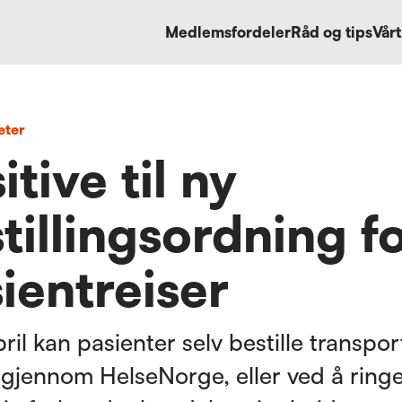
Medlemsfordeler
Råd og tips
Vårt
eter
itive til ny
tillingsordning f
ientreiser
pril kan pasienter selv bestille transpor
t gjennom HelseNorge, eller ved å ringe