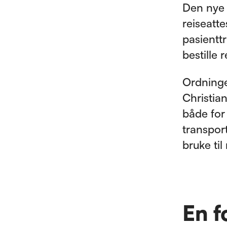
Den nye 
reiseatt
pasientt
bestille 
Ordninge
Christia
både for
transpor
bruke til
En f