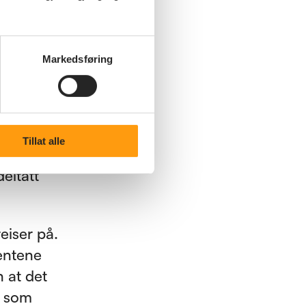
ille vært
Markedsføring
Tillat alle
eltatt
eiser på.
ientene
n at det
e som