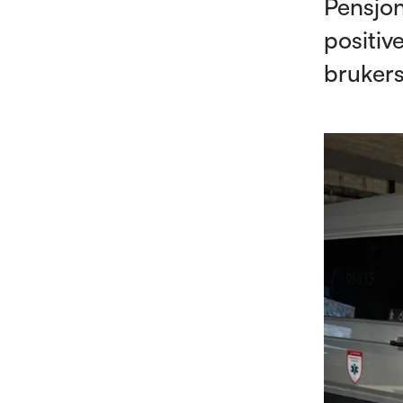
Pensjon
positiv
brukers