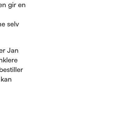
en gir en
e selv
ter Jan
nklere
estiller
 kan