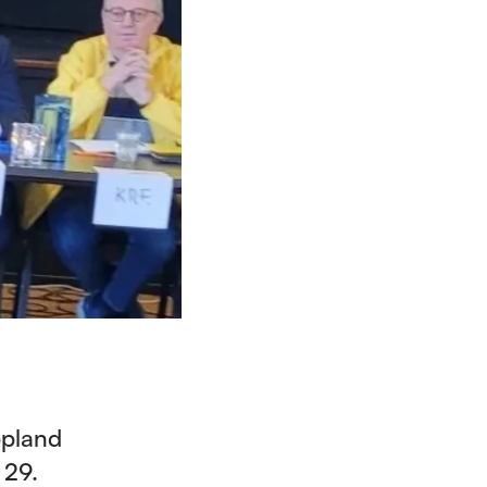
ppland
 29.