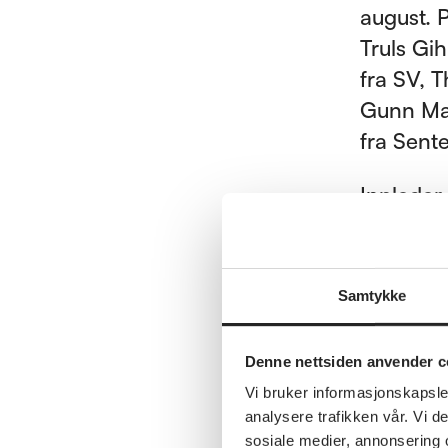
august. 
Truls Gi
fra SV, 
Gunn Mar
fra Sente
Innleder
nestlede
tidtaker
Samtykke
Politike
aktuelle
Denne nettsiden anvender c
Digitali
Vi bruker informasjonskapsler
analysere trafikken vår. Vi 
av infor
sosiale medier, annonsering 