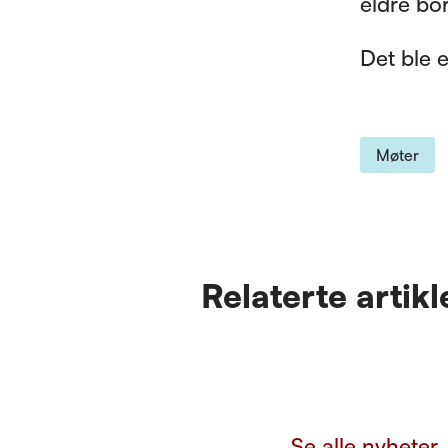
eldre bo
Det ble 
Møter
Relaterte artikl
Se alle nyheter