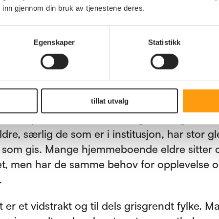
, også fra fylkeskommunen. Et godt eksempel p
 inn gjennom din bruk av tjenestene deres.
t er den famøse folkeavstemningen som ble
ørt digitalt forrige år og som medførte at m
Egenskaper
Statistikk
e forhindret fra å stemme.
helse er viktig, også for eldre mennesker. T
 for den allmenne helsetilstanden til folk.
tillat utvalg
relle sparestokken er et viktig tiltak og tilbud t
re, særlig de som er i institusjon, har stor g
d som gis. Mange hjemmeboende eldre sitter o
, men har de samme behov for opplevelse 
.
 er et vidstrakt og til dels grisgrendt fylke. 