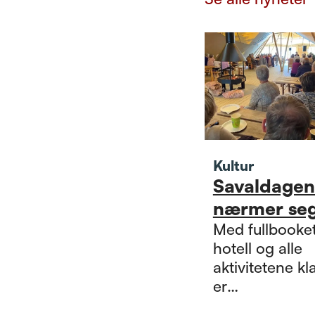
Kultur
Savaldage
nærmer seg
Med fullbooke
hotell og alle
aktivitetene kl
er
Pensjonistdag