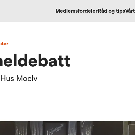
Medlemsfordeler
Råd og tips
Vårt
eter
neldebatt
 Hus Moelv