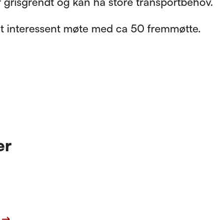
r grisgrendt og kan ha store transportbehov.
et interessent møte med ca 50 fremmøtte.
er