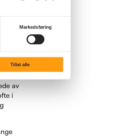
å det i
ange
Markedsføring
annhelsen
Tillat alle
il eldre.
lede av
fte i
og
Mange