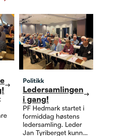
ne
Politikk
Ledersamlingen
!
i gang!
t
PF Hedmark startet i
are
formiddag høstens
ledersamling. Leder
ene
Jan Tyriberget kunne