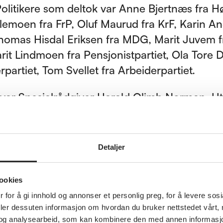
Politikere som deltok var Anne Bjertnæs fra H
hlemoen fra FrP, Oluf Maurud fra KrF, Karin A
Thomas Hisdal Eriksen fra MDG, Marit Juvem f
it Lindmoen fra Pensjonistpartiet, Ola Tore
rpartiet, Tom Svellet fra Arbeiderpartiet.
 var Spesialrådgiver Harald Olimb Norman, U
r i Pansjonistforbundet Hedmark Arne Thobr
 leder i Pansjonistforbundet Hedmark Jan Tyri
Detaljer
rne hadde på forhånd fått spørsmålene som v
 for denne debatten som bl.a.
ookies
sering i samfunnet som griper raskt om seg. D
 for å gi innhold og annonser et personlig preg, for å levere sos
deler dessuten informasjon om hvordan du bruker nettstedet vårt,
masjon og henvendelser til innbyggerne foreg
og analysearbeid, som kan kombinere den med annen informasjon d