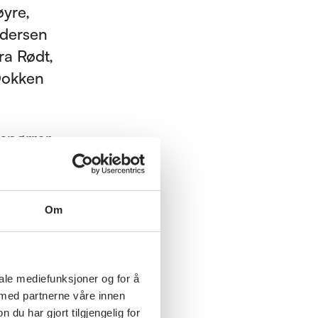
øyre,
ndersen
ra Rødt,
 Dokken
tspørrer
u og
berget.
Om
ar
et meste
iale mediefunksjoner og for å
 med partnerne våre innen
år nå
u har gjort tilgjengelig for