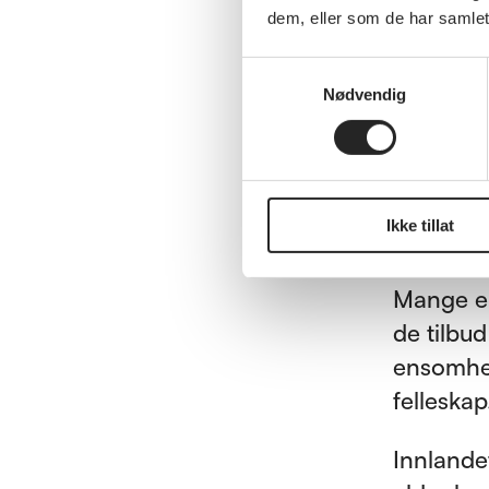
digitalt
dem, eller som de har samlet
Innlande
Samtykkevalg
gjennomf
Nødvendig
eldre bl
God tann
er viktig
Ikke tillat
Den kultu
Mange eld
de tilbu
ensomhet
felleskap
Innlandet