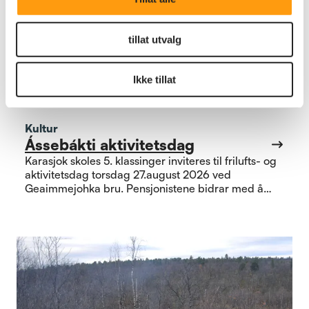
tillat utvalg
Ikke tillat
Kultur
Ássebákti aktivitetsdag
Karasjok skoles 5. klassinger inviteres til frilufts- og
aktivitetsdag torsdag 27.august 2026 ved
Geaimmejohka bru. Pensjonistene bidrar med å
vise tradisjonelle arbeidsoppgaver, og elevene får
selv prøve med vedsaging, sennagress skjæring,
karding av ull, matlaging, orientering i terrenget
uten bruk av kart og kompass.