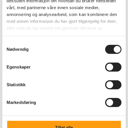
dessuten informasjon om hvordan du bruker nettstedet
vårt, med partnerne våre innen sosiale medier,
annonsering og analysearbeid, som kan kombinere den
med annen informasjon du har gjort tilgjengelig for dem,
eller som de har samlet inn gjennom din bruk av
tjenestene deres.
Kultur
Samtykkevalg
Vuonnamarked 29.august 2026
Nødvendig
Karasjok pensjonistforening inviterer til bussreise til
Varangerbotn lørdag 29.08, avreise kl 09.00, retur
17.30
Egenskaper
Statistikk
Markedsføring
Tillat alle