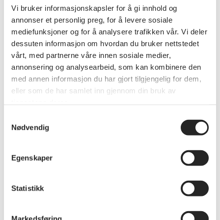
Vi bruker informasjonskapsler for å gi innhold og
annonser et personlig preg, for å levere sosiale
mediefunksjoner og for å analysere trafikken vår. Vi deler
dessuten informasjon om hvordan du bruker nettstedet
vårt, med partnerne våre innen sosiale medier,
annonsering og analysearbeid, som kan kombinere den
med annen informasjon du har gjort tilgjengelig for dem,
eller som de har samlet inn gjennom din bruk av
tjenestene deres.
Annet
Samtykkevalg
Medlemsmøte 9.april 2025
Nødvendig
Møte med foredrag
Egenskaper
Statistikk
Markedsføring