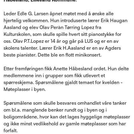
Leder Edle G. Larsen åpnet møtet med å ønske alle
hjertelig velkommen. Hun introduserte lærer Erik Haugan
Aasland og elev Olav Peràn Tørring Lopez fra
Kulturskolen, som skulle spille hvert sitt pianostykke for
oss. Olav P.T.Lopez er 14 år og går på LUS og er en av
skolens talenter. Lærer Erik H.Aasland er en av Agders
beste pianister. Dette ble en flott minikonsert.
Etter fremføringen fikk Anette Håbesland ordet. Hun delte
medlemmene inn i grupper som fikk utlevert et
spørreskjema. Spørsmålene gjaldt temaet for kvelden -
Møteplasser i byen.
Spørsmålene som skulle besvares omhandlet våre tanker
om bl.a. manglende benker rundt og i byen og i
boligområdene, hvor kan det lages hyggelige møteplasser
og ikke minst vedlikehold av gamle møteplasser som har
forfalt.