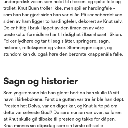
underjordisk vesen som holdt til i fossen, og spilte fele og
trollet. Knut Buen troller ikke, men spiller hardingfele -
som han har gjort siden han var ni år. På scenebordet ved
siden av ham ligger to hardingfeler, dekorert av Knut selv.
De er flittig i bruk i løpet av den timen en av våre
beste kulturformidlere har til rådighet i Ibsenhuset i Skien.
Folk er lydhøre og tar til seg slåtter, springere, sagn,
historier, refleksjoner og vitser. Stemningen stiger, og
stundom kan du også høre den berømte knappenåla falle.
Sagn og historier
Som yngstemann ble han glemt bort da han skulle få sitt
navn i kirkebøkene. Først da gutten var tre år ble han døpt.
Presten het Dolva, var en diger kar, og Knut lurte på om
dette var selveste Gud? Da seremonien var over, sa faren
at Knut skulle gå tilbake til presten og takke for dåpen.
Knut minnes sin dåpsdag som sin første offisielle