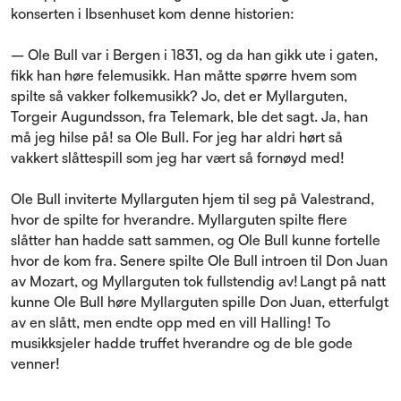
konserten i Ibsenhuset kom denne historien:
– Ole Bull var i Bergen i 1831, og da han gikk ute i gaten,
fikk han høre felemusikk. Han måtte spørre hvem som
spilte så vakker folkemusikk? Jo, det er Myllarguten,
Torgeir Augundsson, fra Telemark, ble det sagt. Ja, han
må jeg hilse på! sa Ole Bull. For jeg har aldri hørt så
vakkert slåttespill som jeg har vært så fornøyd med!
Ole Bull inviterte Myllarguten hjem til seg på Valestrand,
hvor de spilte for hverandre. Myllarguten spilte flere
slåtter han hadde satt sammen, og Ole Bull kunne fortelle
hvor de kom fra. Senere spilte Ole Bull introen til Don Juan
av Mozart, og Myllarguten tok fullstendig av! Langt på natt
kunne Ole Bull høre Myllarguten spille Don Juan, etterfulgt
av en slått, men endte opp med en vill Halling! To
musikksjeler hadde truffet hverandre og de ble gode
venner!