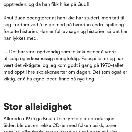
opptreden, og da han fikk hilse på Gud!!
Knut Buen poengterer at han ikke har studert, men tatt til
seg lærdom ved å følge med på hvordan andre spilte og
fortalte historier. Han er full av sagn og historier, så det har
han lykkes med.
– Det har vært nødvendig som folkekunstner å være
allsidig og yrkesmessig mangfoldig. Felespillet er og har
vært det viktigste, og jeg kom godt i gang på 1970-tallet
med opptil fire skolekonserter om dagen. Det som også er
viktig, er å ha egne ideer, finne på nye ting.
Stor allsidighet
Allerede i 1975 ga Knut ut sin første plateproduksjon.
Siden ble det en rekke CD-er med folkemusikk, toner,
sagn og dikt, for folkemusikeren er også poet, må vite.