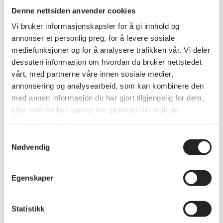
med 350 innbyggere, små gårder, husdyr, skogsdrift, jakt
Denne nettsiden anvender cookies
og fiske. Folkemusikken står sterkt med flere spellemenn,
Vi bruker informasjonskapsler for å gi innhold og
felemakere, kvedere og rosemalere. Etter at
annonser et personlig preg, for å levere sosiale
industrialiseringen gjorde sitt inntog, med sprenging av
mediefunksjoner og for å analysere trafikken vår. Vi deler
tunneller og utbygging av vannkraft, ble flere gårder
dessuten informasjon om hvordan du bruker nettstedet
nedlagt.
vårt, med partnerne våre innen sosiale medier,
annonsering og analysearbeid, som kan kombinere den
– Selv har jeg drevet gårdsbruk, hytteutleie og
med annen informasjon du har gjort tilgjengelig for dem,
rosemaling, men i dag dreier det seg om å være
eller som de har samlet inn gjennom din bruk av
spellemann, fortelle historier og underholde, som her i
tjenestene deres.
Ibsenhuset.
Samtykkevalg
Knut Buen bygde også sitt eget Tuddal Amfi og Tonehall.
Nødvendig
Hit kom også kong Harald og dronning Sonja på besøk
under åpningen med 1000 tilskuere.
Egenskaper
Amfiet ble ikke den suksessen som Knut håpet på, så det
er ingen aktivitet der i dag. For dem som kommer til
Statistikk
Tuddal, er også Tuddal Høyfjellshotell AS verdt et besøk.