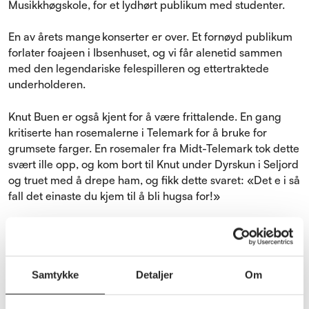
Musikkhøgskole, for et lydhørt publikum med studenter.
En av årets mange konserter er over. Et fornøyd publikum
forlater foajeen i Ibsenhuset, og vi får alenetid sammen
med den legendariske felespilleren og ettertraktede
underholderen.
Knut Buen er også kjent for å være frittalende. En gang
kritiserte han rosemalerne i Telemark for å bruke for
grumsete farger. En rosemaler fra Midt-Telemark tok dette
svært ille opp, og kom bort til Knut under Dyrskun i Seljord
og truet med å drepe ham, og fikk dette svaret: «Det e i så
fall det einaste du kjem til å bli hugsa for!»
Fortelle historier
Samtykke
Detaljer
Om
Fem år gammel flyttet Knut til Tuddal, og har bodd der
siden. Få, hvis noen, kjenner den lille fjellbygda bedre,