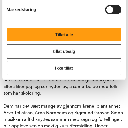
Bygd i nasjonalromantisk stil på slutten av 1800-tallet, på
solsiden av den mektige Gaustatoppen.
Markedsføring
Kulturbærer og formidler
Tillat alle
Som født inn i en musikalsk familie, tok Knut Buen med seg
tillat utvalg
fortellertradisjonen som en del av sin formidling, sammen
med musikken.
Ikke tillat
– Spelemenn kan ikke noter, så jeg spiller etter
hukommelsen. Derfor finnes det så mange variasjoner.
Ellers liker jeg, og ser nytten av, å samarbeide med folk
som har skolering.
Dem har det vært mange av gjennom årene, blant annet
Arve Tellefsen, Arne Nordheim og Sigmund Groven. Siden
musikken alltid knyttes sammen med sagn og fortellinger,
blir opplevelsen en mektig kulturformidling. Under