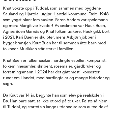
Knut vokste opp i Tuddal, som sammen med bygdene
Sauland og Hjartdal utgjør Hjartdal kommune. Født i 1948
som yngst blant fem søsken. Faren Anders var spelemann
og mora Margit var kveder! Av søsknene var Hauk Buen,
Agnes Buen Garnås og Knut folkemusikere. Hauk gikk bort
i 2021. Kari Buen er skulptør, mens Asbjørn jobber i
byggebransjen. Knut Buen har til sammen åtte barn med
to koner. Musikken står sterkt i familien.
Knut Buen er folkemusiker, hardingfelespiller, komponist,
folkeminnesamler, skribent, rosemaler, gårdbruker og
forretningsmann. I 2024 har det gått mest i konserter
rundt om i landet, med hardingfeler og mange historier og
sagn.
Da Knut var 14 år, begynte han som elev på realskolen i
Bø. Han bare satt, sa ikke et ord på to uker. Reiste så hjem
til Tuddal, og startet sin lange utdannelse som autodidakt!