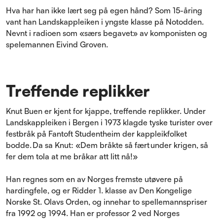
Hva har han ikke lært seg på egen hånd? Som 15-åring
vant han Landskappleiken i yngste klasse på Notodden.
Nevnt i radioen som «særs begavet» av komponisten og
spelemannen Eivind Groven.
Treffende replikker
Knut Buen er kjent for kjappe, treffende replikker. Under
Landskappleiken i Bergen i 1973 klagde tyske turister over
festbråk på Fantoft Studentheim der kappleikfolket
bodde. Da sa Knut: «Dem bråkte så fært under krigen, så
fer dem tola at me bråkar att litt nå!»
Han regnes som en av Norges fremste utøvere på
hardingfele, og er Ridder 1. klasse av Den Kongelige
Norske St. Olavs Orden, og innehar to spellemannspriser
fra 1992 og 1994. Han er professor 2 ved Norges