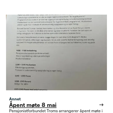
samarbeidspartner i så måte
Annet
Åpent møte 8 mai
Pensjonistforbundet Troms arrangerer åpent møte i