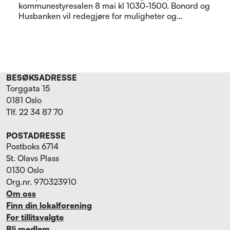
kommunestyresalen 8 mai kl 1030-1500. Bonord og
Husbanken vil redegjøre for muligheter og
begrensninger knyttet til eldres bosituasjon. Hvilke
spørsmål du bør stille legen og deg selv når du står
overfor behandlingsvalg ved alvorlig sykdom.
BESØKSADRESSE
Torggata 15
0181 Oslo
Tlf. 22 34 87 70
POSTADRESSE
Postboks 6714
St. Olavs Plass
0130 Oslo
Org.nr. 970323910
Om oss
Finn din lokalforening
For tillitsvalgte
Bli medlem