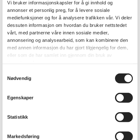
Vi bruker informasjonskapsler for å gi innhold og
annonser et personlig preg, for å levere sosiale
mediefunksjoner og for å analysere trafikken vår. Vi deler
dessuten informasjon om hvordan du bruker nettstedet
vårt, med partnerne våre innen sosiale medier,
annonsering og analysearbeid, som kan kombinere den
med annen informasjon du har gjort tilgjengelig for dem,
eller som de har samlet inn gjennom din bruk av
tjenestene deres.
Samtykkevalg
Nødvendig
Annet
Femtiårsjubileum for Rolløya
Pensjonistforening.
Egenskaper
Rolløya Pensjonistforening feiret sine 50 år som
pensjonistenes lokalorganisasjon i Ibestad
Kommune 19 juni 2026
Statistikk
Markedsføring