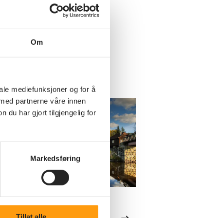
Om
iale mediefunksjoner og for å
 med partnerne våre innen
u har gjort tilgjengelig for
Markedsføring
Kultur
Tillat alle