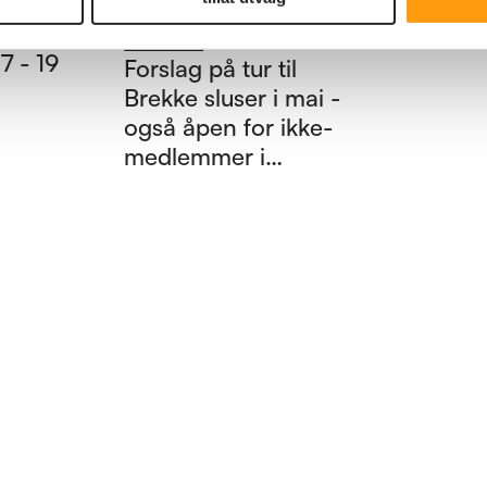
Tur til Brekke
hyggelig
sluser
17 - 19
Forslag på tur til
Brekke sluser i mai -
også åpen for ikke-
medlemmer i
Pensjonistforbundet
Skjeberg