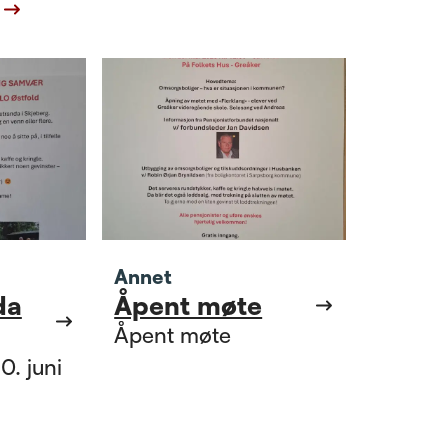
Annet
da
Åpent møte
Åpent møte
0. juni