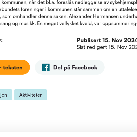
 i kommunen, når det bl.a. foreslås nedleggelse av sykehjemspl
orbundets foreninger i kommunen står sammen om en uttalelse t
 som omhandler denne saken. Alexander Hermansen underho
 sang og musikk. En meget vellykket kveld, var oppsummeringe
v:
Publisert
15. Nov 2024,
Sist redigert
15. Nov 202
r teksten
Del på Facebook
jon
Aktiviteter