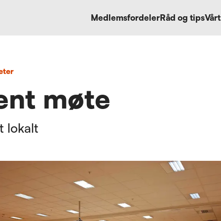
Medlemsfordeler
Råd og tips
Vårt
eter
ent møte
t lokalt