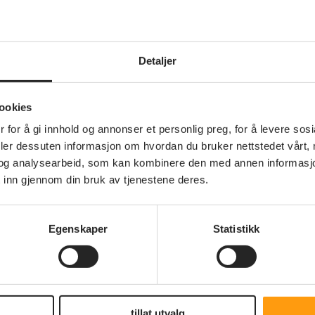
er
Detaljer
ookies
 for å gi innhold og annonser et personlig preg, for å levere sos
deler dessuten informasjon om hvordan du bruker nettstedet vårt,
og analysearbeid, som kan kombinere den med annen informasjon d
 inn gjennom din bruk av tjenestene deres.
Egenskaper
Statistikk
Annet
tillat utvalg