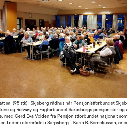
satt sal (95 stk) i Skjeberg rådhus når Pensjonistforbundet Skje
Tune og Rolvsøy og Fagforbundet Sarpsborgs pensjonister og u
e, med Gerd Eva Volden fra Pensjonistforbundet nasjonalt so
r. Leder i eldrerådet i Sarpsborg - Karin B. Korneliussen, ori