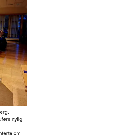
berg,
føre nylig
m
enterte om