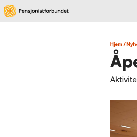
Hjem
/
nyh
Åp
Aktivite