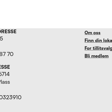
DRESSE
Om oss
15
Finn din lok
For tillitsval
 87 70
Bli medlem
ESSE
6714
Plass
70323910