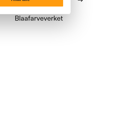
Medlemstur
Busstur til
Blaafarveverket