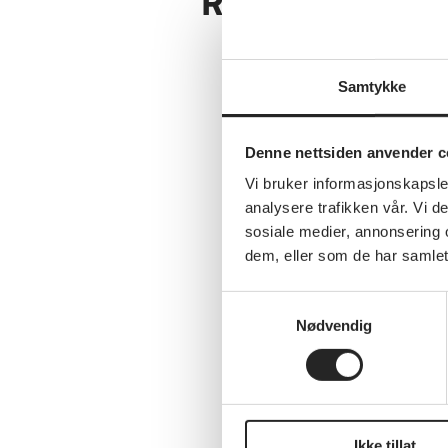
Relaterte artikl
Samtykke
Se alle nyheter
Denne nettsiden anvender c
Vi bruker informasjonskapsler
analysere trafikken vår. Vi 
sosiale medier, annonsering 
dem, eller som de har samlet
Samtykkevalg
Nødvendig
Annet
Ikke tillat