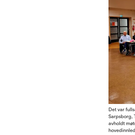
Det var full
Sarpsborg, 
avholdt møt
hovedinnlede