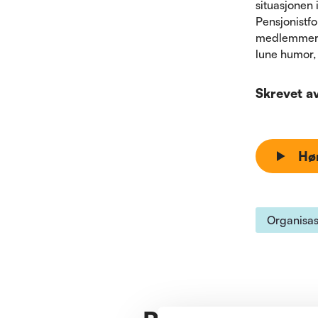
situasjonen
Pensjonistf
medlemmer,
lune humor,
Skrevet a
Hø
Organisas