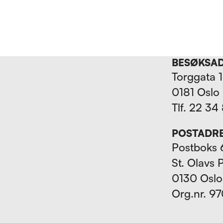
BESØKSA
Torggata 
0181 Oslo
Tlf. 22 34
POSTADR
Postboks 
St. Olavs 
0130 Oslo
Org.nr. 9